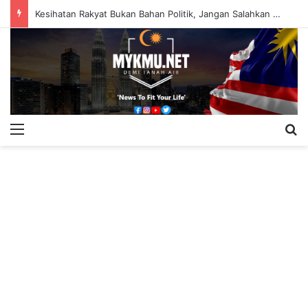
Kesihatan Rakyat Bukan Bahan Politik, Jangan Salahkan Onn Hafiz – Haslinda Salleh
Menu
S