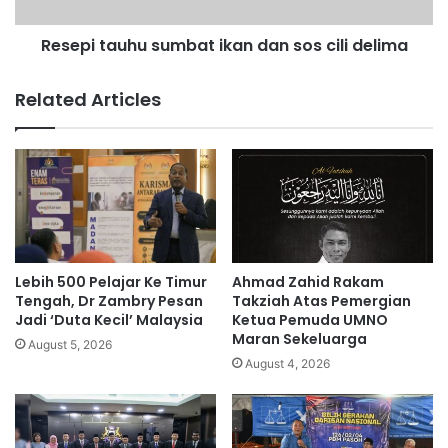
a
a
j
u
a
Resepi tauhu sumbat ikan dan sos cili delima
h
T
u
e
s
Related Articles
r
u
p
m
e
b
r
a
a
t
n
i
g
k
k
a
a
n
Lebih 500 Pelajar Ke Timur
Ahmad Zahid Rakam
p
d
Tengah, Dr Zambry Pesan
Takziah Atas Pemergian
D
a
Jadi ‘Duta Kecil’ Malaysia
Ketua Pemuda UMNO
a
Maran Sekeluarga
n
August 5, 2026
l
s
August 4, 2026
a
o
m
s
B
c
u
i