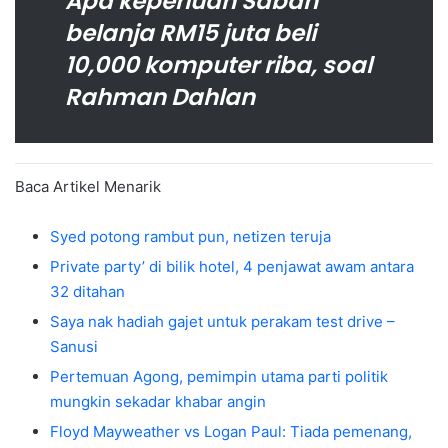
Apa keperluan Sabah
belanja RM15 juta beli
10,000 komputer riba, soal
Rahman Dahlan
Baca Artikel Menarik
Syed potong rambut pun, netizen teruja
Private party’ di bilik hotel, 4 penjawat awam antara
32 ditahan
Saya nak hadiah gajet untuk perakam test drive –
Sanusi
Pertemuan Agong, pemimpin utama parti politik
mungkin sekadar khabar angin
Floyd Mayweather vs Logan Paul: Tiada pemenang,