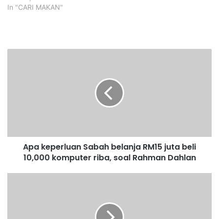
In "CARI MAKAN"
A
p
a
k
e
p
e
r
l
Apa keperluan Sabah belanja RM15 juta beli
u
10,000 komputer riba, soal Rahman Dahlan
a
n
S
T
a
u
b
j
a
u
h