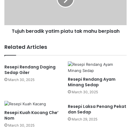
h
b
b
e
e
l
r
a
a
n
Tujuh beradik yatim piatu tak mahu berpisah
d
j
i
a
k
Related Articles
R
y
M
a
1
t
Resepi Rendang Daging
5
i
Sedap Giler
j
m
Resepi Rendang Ayam
u
p
March 30, 2025
Minang Sedap
t
i
a
a
March 30, 2025
b
t
e
u
Resepi Laksa Penang Pekat
l
t
dan Sedap
Resepi Kuah Kacang Che’
i
a
Nom
March 29, 2025
1
k
March 30, 2025
0
m