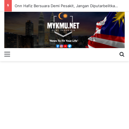
Onn Hafiz Bersuara Demi Pesakit, Jangan Diputarbelitkan – Hasrunizah
Menu
S