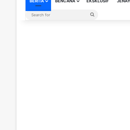
BERITA
BENCANA
EKSKLUSIF
JENA
Search
for