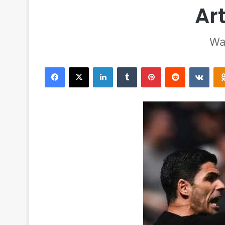
Ar
Wa
Facebook
X
LinkedIn
Tumblr
Pinterest
Reddit
VKontakte