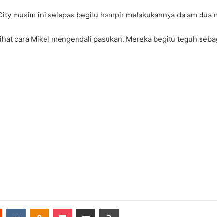
ity musim ini selepas begitu hampir melakukannya dalam dua m
at cara Mikel mengendali pasukan. Mereka begitu teguh sebagai
Reddit
VKontakte
Odnoklassniki
Pocket
Share via Email
Print