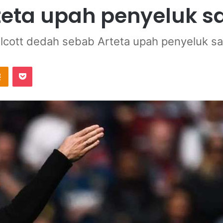
teta upah penyeluk s
lcott dedah sebab Arteta upah penyeluk sa
Odnoklassniki
Pocket