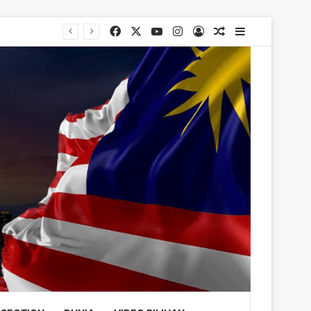
Facebook
X
YouTube
Instagram
Log In
Random Article
Sidebar