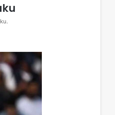
aku
ku.