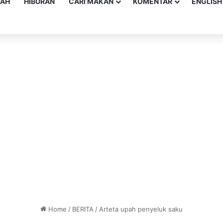
YAH
HIBURAN
CARI MAKAN
KOMENTAR
ENGLISH
Home
/
BERITA
/
Arteta upah penyeluk saku