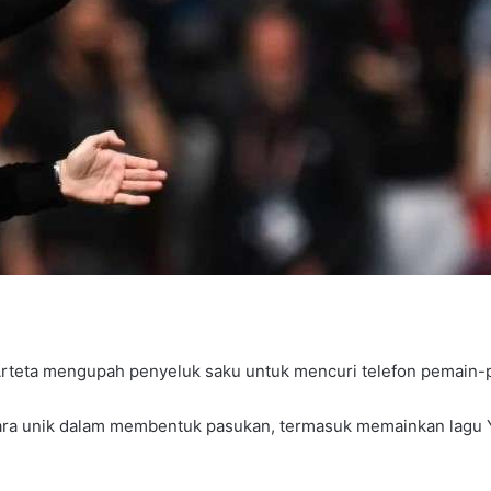
rteta mengupah penyeluk saku untuk mencuri telefon pemain-
ra unik dalam membentuk pasukan, termasuk memainkan lagu Yo