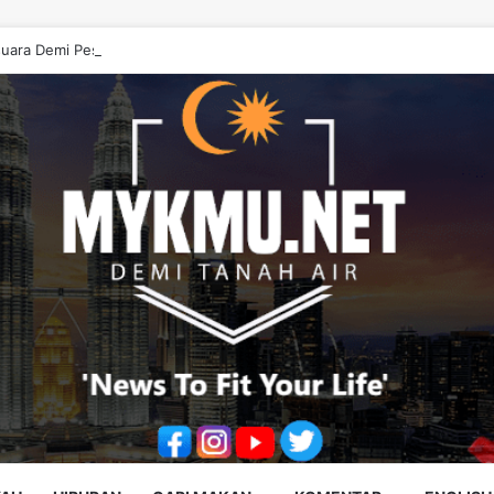
uara Demi Pesakit, Jangan Diputarbelitkan – Hasrunizah