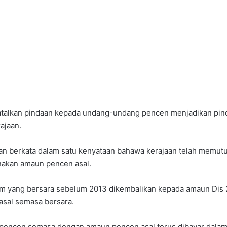
alkan pindaan kepada undang-undang pencen menjadikan pind
rajaan.
an berkata dalam satu kenyataan bahawa kerajaan telah memut
nakan amaun pencen asal.
am yang bersara sebelum 2013 dikembalikan kepada amaun Dis 
asal semasa bersara.
pencen semasa dengan amaun pencen asal terus dibayar dalam