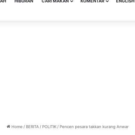
YAH
HIBURAN
CARI MAKAN
KOMENTAR
ENGLISH
Home
/
BERITA
/
POLITIK
/
Pencen pesara takkan kurang Anwar