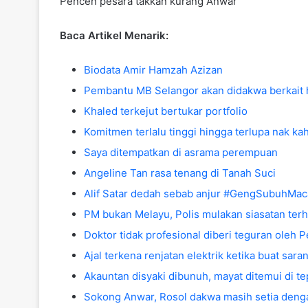
Pencen pesara takkan kurang Anwar
Baca Artikel Menarik:
Biodata Amir Hamzah Azizan
Pembantu MB Selangor akan didakwa berkait h
Khaled terkejut bertukar portfolio
Komitmen terlalu tinggi hingga terlupa nak ka
Saya ditempatkan di asrama perempuan
Angeline Tan rasa tenang di Tanah Suci
Alif Satar dedah sebab anjur #GengSubuhMa
PM bukan Melayu, Polis mulakan siasatan terh
Doktor tidak profesional diberi teguran oleh
Ajal terkena renjatan elektrik ketika buat sar
Akauntan disyaki dibunuh, mayat ditemui di tep
Sokong Anwar, Rosol dakwa masih setia deng