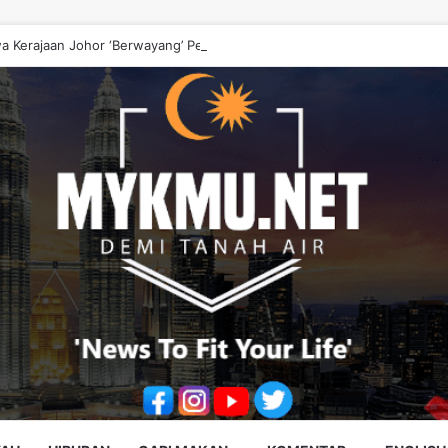
a Kerajaan Johor ‘Berwayang’ Perlu Diperbetulkan – Onn Hafiz