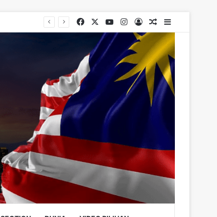
Facebook
X
YouTube
Instagram
Log In
Random Article
Sidebar