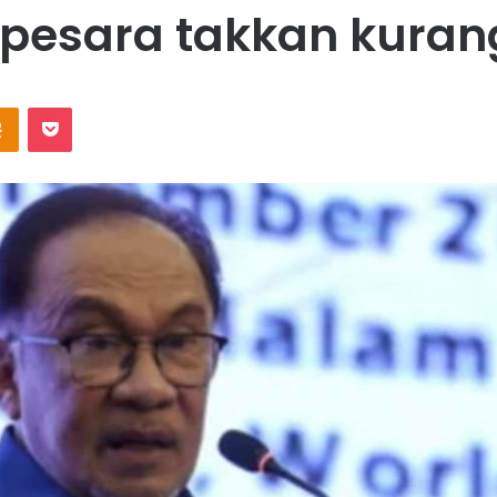
 pesara takkan kuran
Odnoklassniki
Pocket