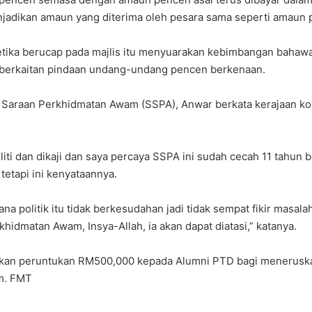
jadikan amaun yang diterima oleh pesara sama seperti amaun 
ketika berucap pada majlis itu menyuarakan kebimbangan bahaw
berkaitan pindaan undang-undang pencen berkenaan.
 Saraan Perkhidmatan Awam (SSPA), Anwar berkata kerajaan kom
teliti dan dikaji dan saya percaya SSPA ini sudah cecah 11 tahu
tapi ini kenyataannya.
na politik itu tidak berkesudahan jadi tidak sempat fikir masa
dmatan Awam, Insya-Allah, ia akan dapat diatasi,” katanya.
luskan peruntukan RM500,000 kepada Alumni PTD bagi meneruska
m. FMT