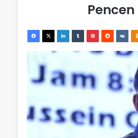
Pencen
Facebook
X
LinkedIn
Tumblr
Pinterest
Reddit
VKontakte