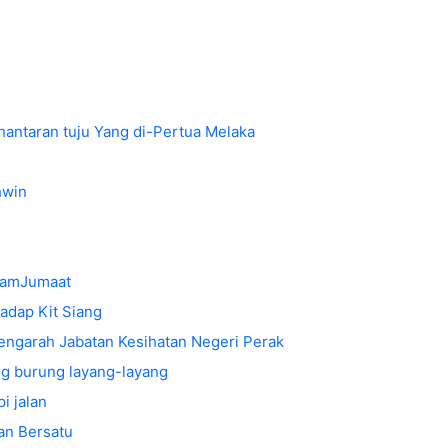
antaran tuju Yang di-Pertua Melaka
hwin
camJumaat
adap Kit Siang
 Pengarah Jabatan Kesihatan Negeri Perak
ang burung layang-layang
i jalan
an Bersatu