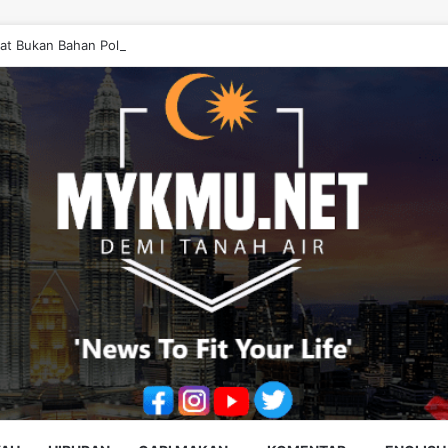
at Bukan Bahan Politik, Jangan Salahkan Onn Hafiz – Haslinda Salleh