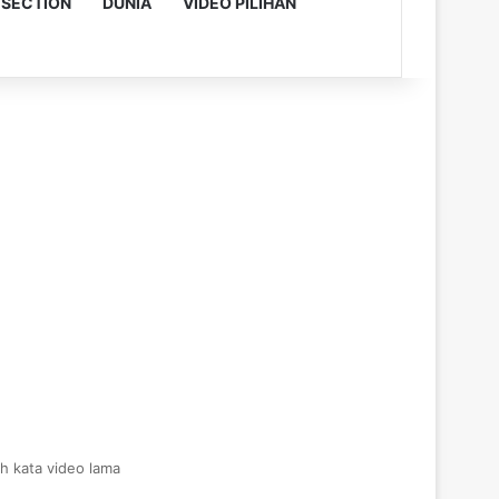
 SECTION
DUNIA
VIDEO PILIHAN
h kata video lama