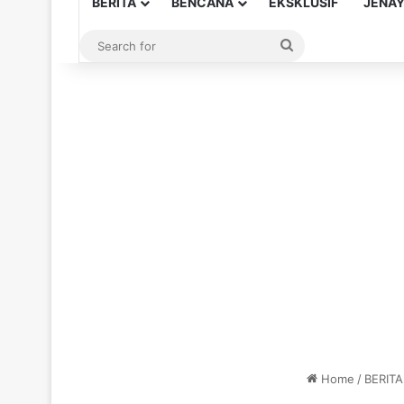
BERITA
BENCANA
EKSKLUSIF
JENA
Search
for
Home
/
BERITA