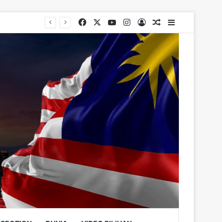
Facebook
X
YouTube
Instagram
Log In
Random Article
Sidebar