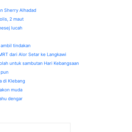
an Sherry Alhadad
olis, 2 maut
mesej lucah
ambil tindakan
MRT dari Alor Setar ke Langkawi
ekolah untuk sambutan Hari Kebangsaan
 pun
a di Klebang
elakon muda
ahu dengar