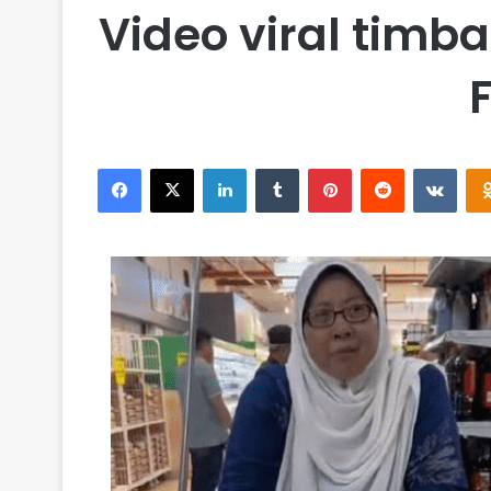
Video viral timb
Facebook
X
LinkedIn
Tumblr
Pinterest
Reddit
VKontakte