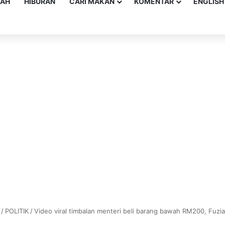
YAH
HIBURAN
CARI MAKAN
KOMENTAR
ENGLISH
/
POLITIK
/
Video viral timbalan menteri beli barang bawah RM200, Fuzia