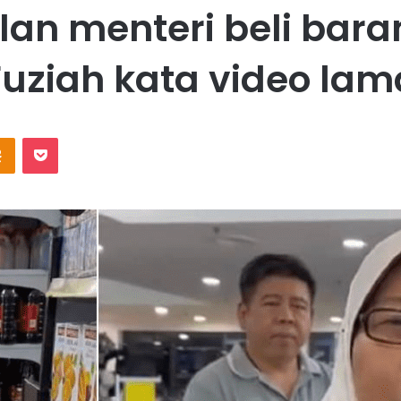
alan menteri beli ba
Fuziah kata video lam
Odnoklassniki
Pocket