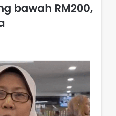
rang bawah RM200,
a