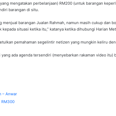
g (yang mengatakan perbelanjaan) RM200 (untuk barangan keperlu
diri barangan di situ.
yang menjual barangan Jualan Rahmah, namun masih cukup dan 
epada situasi ketika itu,” katanya ketika dihubungi Harian Met
betulkan pemahaman segelintir netizen yang mungkin keliru de
i yang ada agenda tersendiri (menyebarkan rakaman video itu) be
n – Anwar
ji RM300