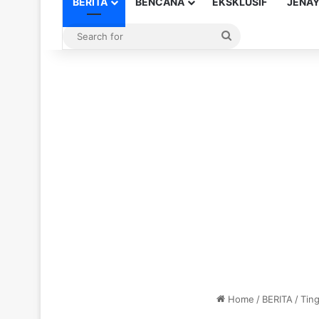
BERITA
BENCANA
EKSKLUSIF
JENA
Search
for
Home
/
BERITA
/
Ting