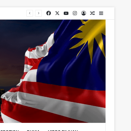
Facebook
X
YouTube
Instagram
Log In
Random Article
Sidebar