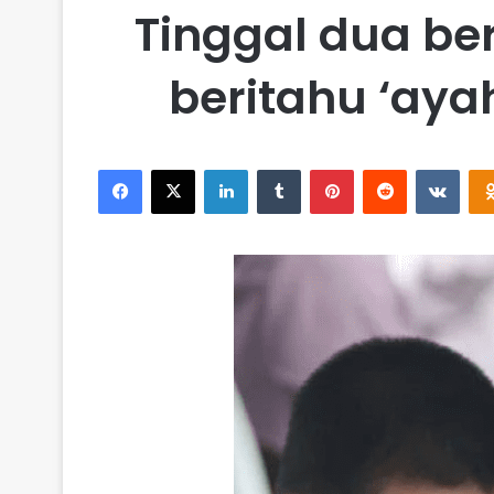
Tinggal dua ber
beritahu ‘aya
Facebook
X
LinkedIn
Tumblr
Pinterest
Reddit
VKontakte