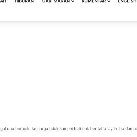
YAH
HIBURAN
CARI MAKAN
KOMENTAR
ENGLISH
gal dua beradik, keluarga tidak sampai hati nak beritahu ‘ayah ibu dan ad