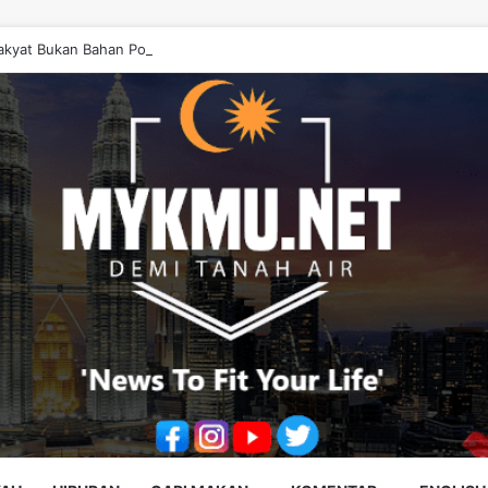
akyat Bukan Bahan Politik, Jangan Salahkan Onn Hafiz – Haslinda Salleh