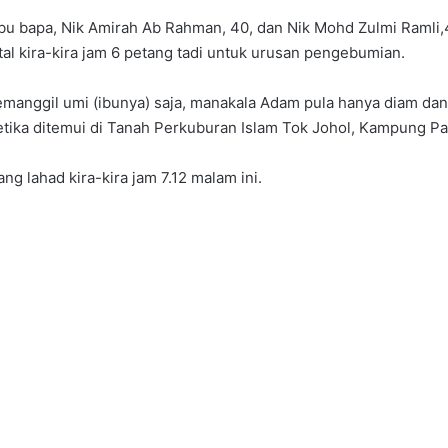
bu bapa, Nik Amirah Ab Rahman, 40, dan Nik Mohd Zulmi Ramli,
tal kira-kira jam 6 petang tadi untuk urusan pengebumian.
a memanggil umi (ibunya) saja, manakala Adam pula hanya diam d
etika ditemui di Tanah Perkuburan Islam Tok Johol, Kampung Pada
ng lahad kira-kira jam 7.12 malam ini.