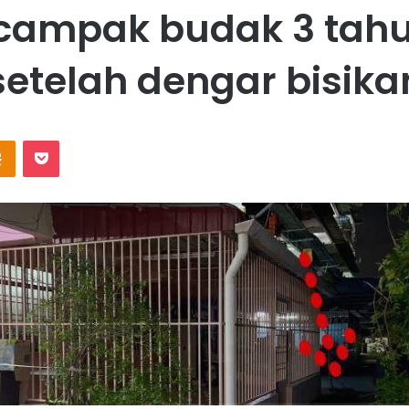
campak budak 3 tahun 
setelah dengar bisika
Odnoklassniki
Pocket