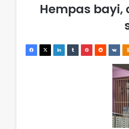
Hempas bayi, 
Facebook
X
LinkedIn
Tumblr
Pinterest
Reddit
VKontakte