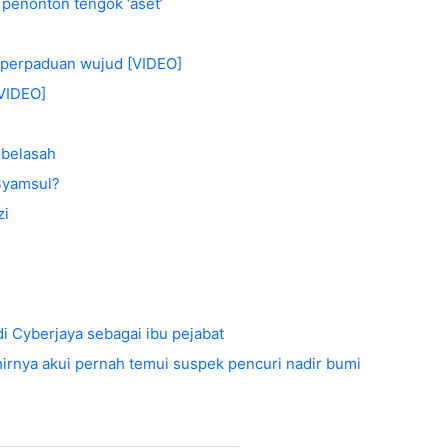
a penonton tengok ‘aset’
i perpaduan wujud [VIDEO]
[VIDEO]
ibelasah
Syamsul?
zi
i Cyberjaya sebagai ibu pejabat
rnya akui pernah temui suspek pencuri nadir bumi