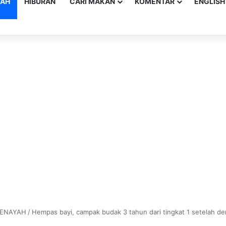
YAH
HIBURAN
CARI MAKAN
KOMENTAR
ENGLISH
JENAYAH
/
Hempas bayi, campak budak 3 tahun dari tingkat 1 setelah de