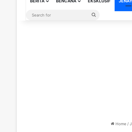
BERITA
BENCANA
EKSKLUSIF
JENA
Search
for
Home
/