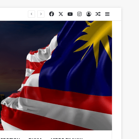
Facebook
X
YouTube
Instagram
Log In
Random Article
Sidebar