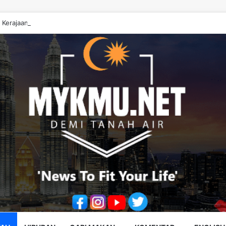
 Kerajaan Johor ‘Berwayang’ Perlu Diperbetulkan – Onn Hafiz