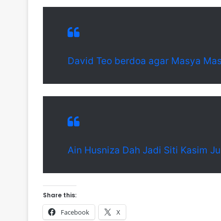
David Teo berdoa agar Masya Ma
Ain Husniza Dah Jadi Siti Kasim Ju
Share this:
Facebook
X