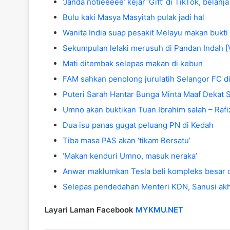
‘Janda notieeeee’ kejar ‘Gift’ di TikTok, belanj
Bulu kaki Masya Masyitah pulak jadi hal
Wanita India suap pesakit Melayu makan bukt
Sekumpulan lelaki merusuh di Pandan Indah 
Mati ditembak selepas makan di kebun
FAM sahkan penolong jurulatih Selangor FC d
Puteri Sarah Hantar Bunga Minta Maaf Dekat 
Umno akan buktikan Tuan Ibrahim salah – Rafi
Dua isu panas gugat peluang PN di Kedah
Tiba masa PAS akan ‘tikam Bersatu’
‘Makan kenduri Umno, masuk neraka’
Anwar maklumkan Tesla beli kompleks besar d
Selepas pendedahan Menteri KDN, Sanusi akhi
Layari Laman Facebook
MYKMU.NET