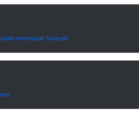
syitah mendapat hidayah
nior