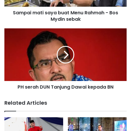
a
t
Sampai mati saya buat Menu Rahmah - Bos
i
Mydin sebak
s
a
y
P
a
H
b
s
u
e
a
r
t
a
M
h
e
D
n
U
u
PH serah DUN Tanjung Dawai kepada BN
N
R
T
a
a
Related Articles
h
n
m
j
a
u
h
n
-
g