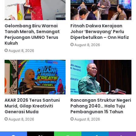
B
D
o
a
s
w
M
a
Gelombang Biru Warnai
Fitnah Dakwa Kerajaan
y
i
Tanah Merah, Semangat
Johor ‘Berwayang’ Perlu
d
k
Perjuangan UMNO Terus
Diperbetulkan – Onn Hafiz
i
Kukuh
e
August 8, 2026
n
p
August 8, 2026
s
a
e
d
b
a
a
B
k
N
AKAR 2026 Terus Santuni
Rancangan Struktur Negeri
Murid, Gilap Kreativiti
Pahang 2040… Hala Tuju
Generasi Muda
Pembangunan 15 Tahun
August 8, 2026
August 8, 2026