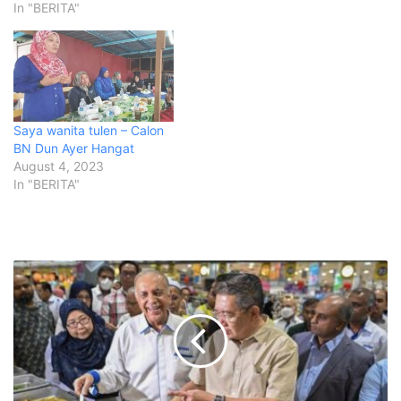
In "BERITA"
Saya wanita tulen – Calon
BN Dun Ayer Hangat
August 4, 2023
In "BERITA"
S
a
m
p
a
i
m