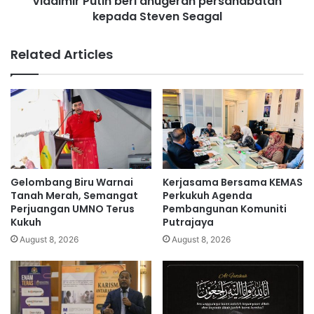
Vladimir Putin beri anugerah persahabatan
u
s
kepada Steven Seagal
t
k
i
u
n
Related Articles
t
b
,
e
k
r
e
i
k
a
h
n
a
u
r
g
g
e
Gelombang Biru Warnai
Kerjasama Bersama KEMAS
a
r
Tanah Merah, Semangat
Perkukuh Agenda
t
a
Perjuangan UMNO Terus
Pembangunan Komuniti
a
Kukuh
Putrajaya
h
k
p
August 8, 2026
August 8, 2026
m
e
a
r
s
s
u
a
k
h