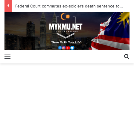
Federal Court commutes ex-soldier’s death sentence to 40 years
Menu
S