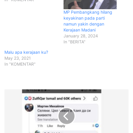
MP Pembangkang hilang
keyakinan pada parti
namun yakin dengan
Kerajaan Madani
January 28, 2024
In "BERITA"
Malu apa kerajaan ku?
May 23, 2021
In "KOMENTAR"
T
e
n
t
e
r
a