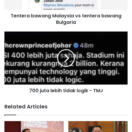
b
a
Tentera bawang Malaysia vs tentera bawang
w
Bulgaria
a
n
g
7
M
0
a
0
l
j
a
u
y
t
s
a
i
l
a
e
v
700 juta lebih tidak logik - TMJ
b
s
i
t
h
Related Articles
e
t
n
i
t
d
e
a