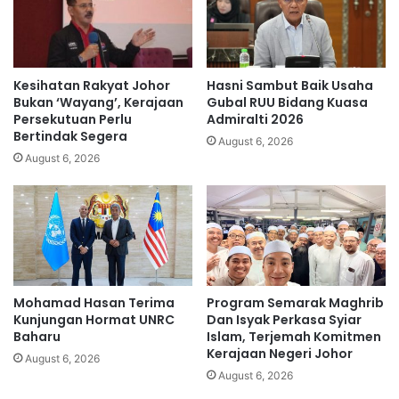
r
k
a
l
b
o
a
g
w
i
Kesihatan Rakyat Johor
Hasni Sambut Baik Usaha
a
k
Bukan ‘Wayang’, Kerajaan
Gubal RUU Bidang Kuasa
n
-
Persekutuan Perlu
Admiralti 2026
g
Bertindak Segera
T
August 6, 2026
B
M
August 6, 2026
u
J
l
g
a
r
i
a
Mohamad Hasan Terima
Program Semarak Maghrib
Kunjungan Hormat UNRC
Dan Isyak Perkasa Syiar
Baharu
Islam, Terjemah Komitmen
Kerajaan Negeri Johor
August 6, 2026
August 6, 2026