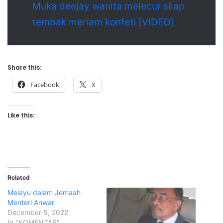
Muka deejay wanita melecur silap
tembak meriam konfeti [VIDEO]
Share this:
Facebook
X
Like this:
Related
Melayu dalam Jemaah
Menteri Anwar
December 5, 2022
In "KOMENTAR"