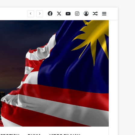
Facebook
X
YouTube
Instagram
Log In
Random Article
Sidebar