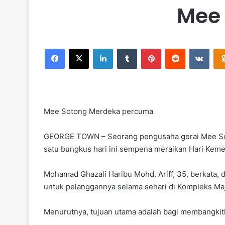
Mee
Facebook
X
LinkedIn
Tumblr
Pinterest
Reddit
VKontakte
Mee Sotong Merdeka percuma
GEORGE TOWN – Seorang pengusaha gerai Mee Sot
satu bungkus hari ini sempena meraikan Hari Keme
Mohamad Ghazali Haribu Mohd. Ariff, 35, berkata,
untuk pelanggannya selama sehari di Kompleks Maj
Menurutnya, tujuan utama adalah bagi membangki