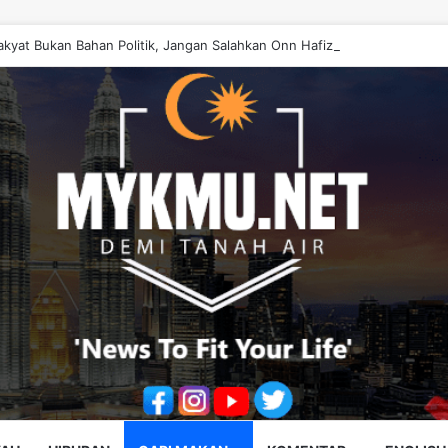
akyat Bukan Bahan Politik, Jangan Salahkan Onn Hafiz – Haslinda Salleh