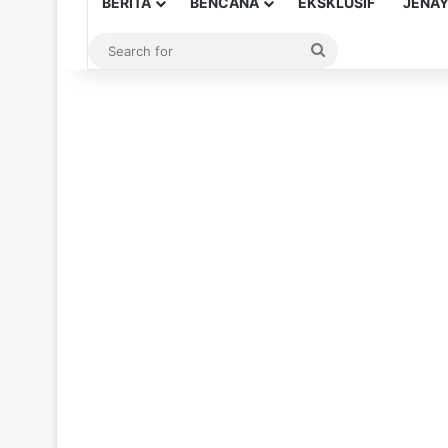
BERITA
BENCANA
EKSKLUSIF
JENA
Search
for