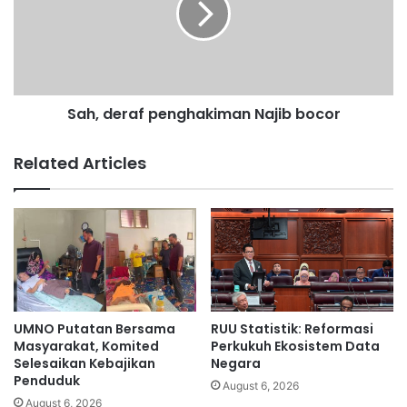
k
d
h
e
i
r
r
a
‘
f
,
Sah, deraf penghakiman Najib bocor
p
Y
e
a
n
Related Articles
n
g
a
h
N
a
a
k
j
i
i
m
b
a
j
n
a
N
UMNO Putatan Bersama
RUU Statistik: Reformasi
n
a
Masyarakat, Komited
Perkukuh Ekosistem Data
j
j
Selesaikan Kebajikan
Negara
i
Penduduk
i
August 6, 2026
b
b
August 6, 2026