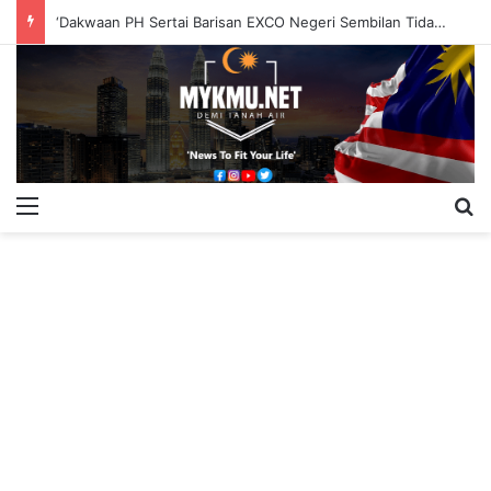
‘Dakwaan PH Sertai Barisan EXCO Negeri Sembilan Tidak Berasas’
Menu
S