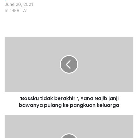
June 20, 2021
In "BERITA"
‘
B
o
s
s
k
u
t
i
‘Bossku tidak berakhir ‘, Yana Najib janji
d
bawanya pulang ke pangkuan keluarga
a
k
b
S
e
a
r
h
a
,