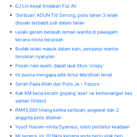
DJ Lin kesal tindakan Fizi Ali
‘Serbuan’ ADUN Titi Serong, polis tahan 3 lelaki
disyaki terbabit judi dalam talian
Lelaki geram belasah teman wanita di pawagam
kerana minta berpisah
Budak lelaki masuk dalam kain, penyanyi wanita
teruskan nyanyian
Pesan nasi ayam, dapat lauk tikus ‘crispy’
Ini punca mengapa adik Ainul Mardhiah tenat
Serah Pada Allah dan Polis Je – Fazura
Kak KM kena kecam goyang ‘aset’ rai kemenangan kes
saman (Video)
RM45,000 hilang ketika serbuan, pegawai dan 2
anggota polis ditahan
Yusof Haslam minta Syamsul, isteri perbetul keadaan
Mi segera, ini 10 fakta kenapa anda perlu elak beri