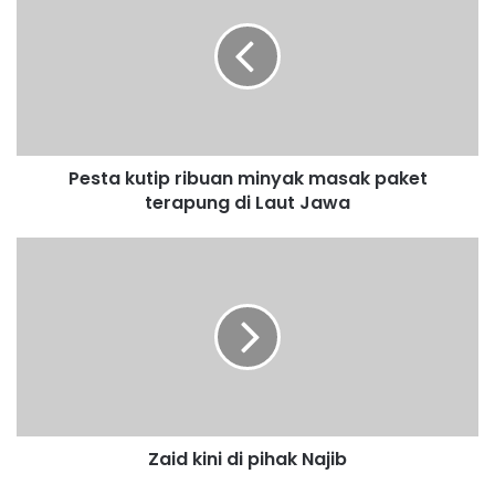
s
t
a
k
u
t
i
Pesta kutip ribuan minyak masak paket
p
terapung di Laut Jawa
r
i
b
Z
u
a
a
i
n
d
m
k
i
i
n
n
y
i
a
d
k
Zaid kini di pihak Najib
i
m
p