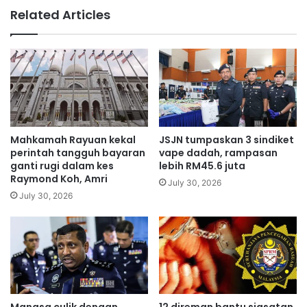
a
i
Related Articles
s
h
a
a
k
k
p
N
a
a
k
j
e
i
t
b
t
Mahkamah Rayuan kekal
JSJN tumpaskan 3 sindiket
e
perintah tangguh bayaran
vape dadah, rampasan
r
ganti rugi dalam kes
lebih RM45.6 juta
a
Raymond Koh, Amri
July 30, 2026
p
July 30, 2026
u
n
g
d
i
L
a
Mangsa culik dengan
12 direman bantu siasatan
u