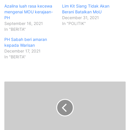
Azalina luah rasa kecewa
Lim Kit Siang Tidak Akan
mengenai MOU kerajaan-
Berani Batalkan MoU
PH
December 31, 2021
September 16, 2021
In "POLITIK"
In "BERITA"
PH Sabah beri amaran
kepada Warisan
December 17, 2021
In "BERITA"
W
a
n
i
t
a
t
i