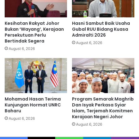
a
r
c
s
e
a
m
t
Kesihatan Rakyat Johor
Hasni Sambut Baik Usaha
b
u
Bukan ‘Wayang’, Kerajaan
Gubal RUU Bidang Kuasa
u
,
Persekutuan Perlu
Admiralti 2026
r
Bertindak Segera
t
August 6, 2026
u
i
August 6, 2026
a
d
a
p
e
r
j
Mohamad Hasan Terima
Program Semarak Maghrib
a
Kunjungan Hormat UNRC
Dan Isyak Perkasa Syiar
n
Baharu
Islam, Terjemah Komitmen
j
Kerajaan Negeri Johor
August 6, 2026
i
August 6, 2026
a
n
j