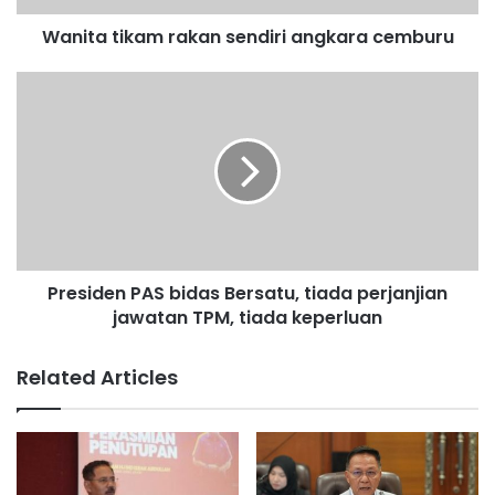
k
Wanita tikam rakan sendiri angkara cemburu
a
m
r
P
a
r
k
e
a
s
n
i
s
d
e
e
n
n
d
P
Presiden PAS bidas Bersatu, tiada perjanjian
i
A
r
jawatan TPM, tiada keperluan
S
i
b
a
i
Related Articles
n
d
g
a
k
s
a
B
r
e