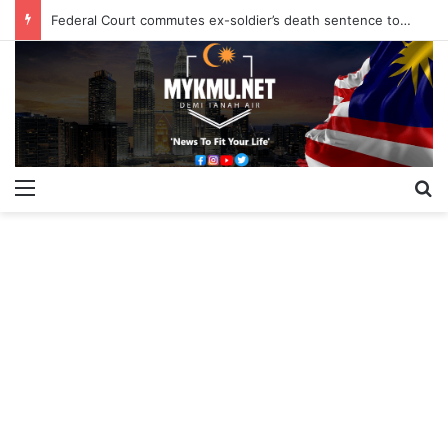
Federal Court commutes ex-soldier’s death sentence to 40 years
Menu
S