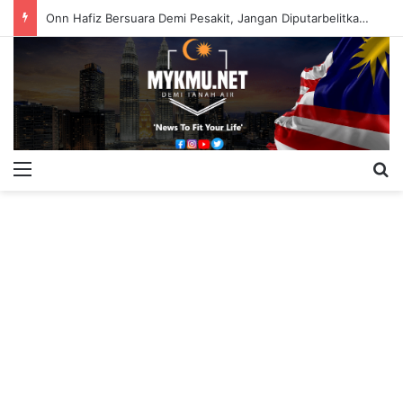
Onn Hafiz Bersuara Demi Pesakit, Jangan Diputarbelitkan – Hasrunizah
Menu
S