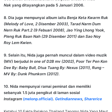
Nak
yang ditayangkan pada 5 Januari 2006.
8. Dia juga mempunyai album iaitu
Benja Keta Kwarm Ruk
(Melody of Love, 2 Disember 2003), Tarad Narm Dum
Nern Ruk Part.2 (9 Febuari 2008), Jao Ying Lhong Yook,
Pleng Ruk Baan Nah (29 Disember 2011) dan Sao Noy
Roy Lem Kwien.
9. Selain itu, Nida juga pernah muncul dalam video muzik
(MV) berjudul
In one of D2B mv (2002), Poor Ter Pen Kon
Dee By: Baby Bull, Dtua Tuang By: Nexus (2011), Rung –
MV By: Dunk Phunkorn (2012).
10. Nida mempunyai ramai peminat dan memiliki
sebanyak 1.5 juta pengikut di laman sosial
Instagram
(melonp.official)
.
GetIndiannews
,
Sharerice
Ketahui 10 Fakta Pelakon Thailand Tangmo Nida Yang Maut