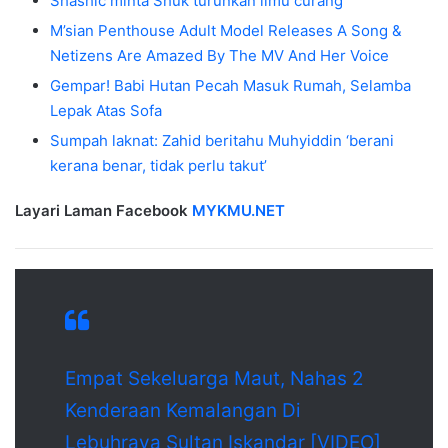
Shashic minta Shuk turunkan ilmu curang
M’sian Penthouse Adult Model Releases A Song &
Netizens Are Amazed By The MV And Her Voice
Gempar! Babi Hutan Pecah Masuk Rumah, Selamba
Lepak Atas Sofa
Sumpah laknat: Zahid beritahu Muhyiddin ‘berani
kerana benar, tidak perlu takut’
Layari Laman Facebook
MYKMU.NET
Empat Sekeluarga Maut, Nahas 2
Kenderaan Kemalangan Di
Lebuhraya Sultan Iskandar [VIDEO]