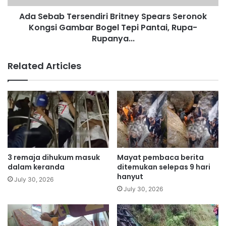
a
T
n
Ada Sebab Tersendiri Britney Spears Seronok
e
g
Kongsi Gambar Bogel Tepi Pantai, Rupa-
r
g
s
Rupanya...
u
e
p
n
Related Articles
B
d
e
i
l
r
a
i
n
B
j
r
a
i
L
t
e
n
3 remaja dihukum masuk
Mayat pembaca berita
b
e
dalam keranda
ditemukan selepas 9 hari
i
y
hanyut
July 30, 2026
h
S
July 30, 2026
R
p
M
e
1
a