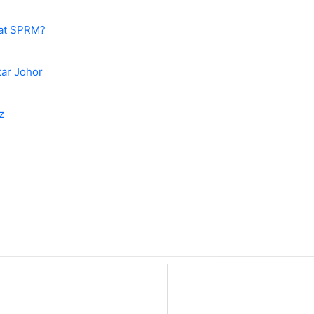
sat SPRM?
tar Johor
z