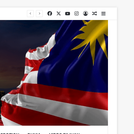
Facebook
X
YouTube
Instagram
Log In
Random Article
Sidebar