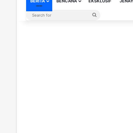
BERITA
BENCANA
EKSKLUSIF
JENA
Search
for