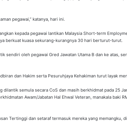
man pegawai,” katanya, hari ini.
njangkan kepada pegawai lantikan Malaysia Short-term Emplo
ya berkuat kuasa sekurang-kurangnya 30 hari berturut-turut.
antik sendiri oleh pegawai Gred Jawatan Utama B dan ke atas, s
adbiran dan Hakim serta Pesuruhjaya Kehakiman turut layak men
g dilantik semula secara CoS dan masih berkhidmat pada 25 Ja
khidmatan Awam/Jabatan Hal Ehwal Veteran, manakala baki RM35
usan Tertinggi dan setaraf termasuk mereka yang memangku, d