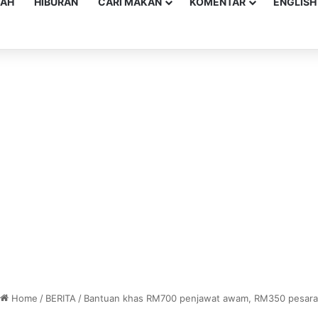
YAH
HIBURAN
CARI MAKAN
KOMENTAR
ENGLISH
Home
/
BERITA
/
Bantuan khas RM700 penjawat awam, RM350 pesara