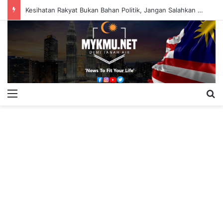
Kesihatan Rakyat Bukan Bahan Politik, Jangan Salahkan Onn Hafiz – Haslinda Salleh
Menu
S