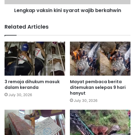
k
a
u
Lengkap vaksin kini syarat wajib berkahwin
k
Z
s
a
i
Related Articles
f
n
r
k
u
i
l
n
j
i
a
s
n
y
g
a
a
r
3 remaja dihukum masuk
Mayat pembaca berita
n
a
dalam keranda
ditemukan selepas 9 hari
k
t
hanyut
July 30, 2026
e
w
July 30, 2026
l
a
i
j
r
i
u
b
k
b