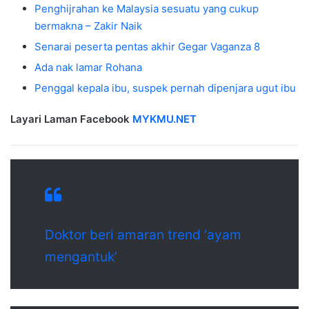
Penghijrahan ke Malaysia sesuatu yang cukup
bermakna – Zakir Naik
Senarai peserta pentas akhir Gegar Vaganza 8
Ada nak lamar Rohana
Penggal kepala ibu, suspek pernah dipenjara ugut ibu
Layari Laman Facebook
MYKMU.NET
Doktor beri amaran trend ‘ayam
mengantuk’