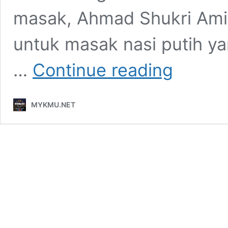
masak, Ahmad Shukri Am
untuk masak nasi putih y
Tukang
…
Continue reading
Masak
Dedah
‘Rahsia
MYKMU.NET
Besar’
Cara
Masak
Nasi
Putih
Sedap,
Bukan
Masak
Begitu
Saja