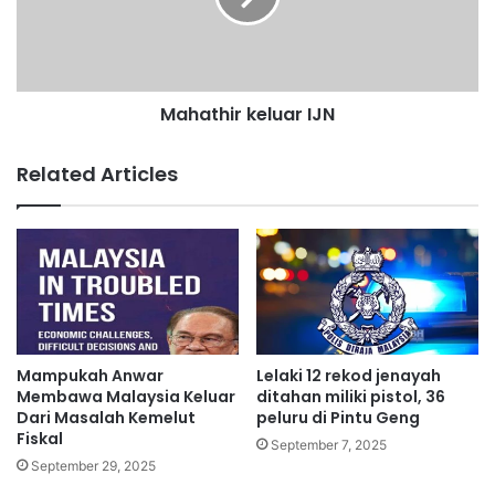
i
h
a
i
n
r
g
k
S
Mahathir keluar IJN
e
h
l
e
u
Related Articles
b
a
b
r
y
I
M
J
a
N
s
i
h
T
Mampukah Anwar
Lelaki 12 rekod jenayah
e
Membawa Malaysia Keluar
ditahan miliki pistol, 36
r
Dari Masalah Kemelut
peluru di Pintu Geng
n
Fiskal
September 7, 2025
g
September 29, 2025
i