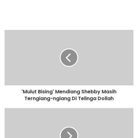
'
M
u
l
u
t
B
i
s
'Mulut Bising' Mendiang Shebby Masih
i
Terngiang-ngiang Di Telinga Dollah
n
g
'
M
M
a
e
h
n
a
d
t