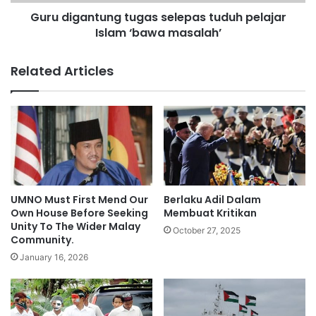
n
n
Guru digantung tugas selepas tuduh pelajar
a
t
f
Islam ‘bawa masalah’
u
k
n
a
g
Related Articles
h
t
u
g
a
s
s
e
l
e
UMNO Must First Mend Our
Berlaku Adil Dalam
p
Own House Before Seeking
Membuat Kritikan
a
Unity To The Wider Malay
October 27, 2025
Community.
s
t
January 16, 2026
u
d
u
h