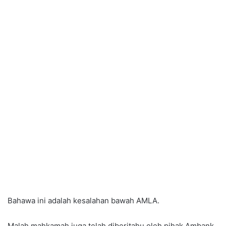
Bahawa ini adalah kesalahan bawah AMLA.
Malah mahkamah juga telah diberitahu oleh pihak Ambank