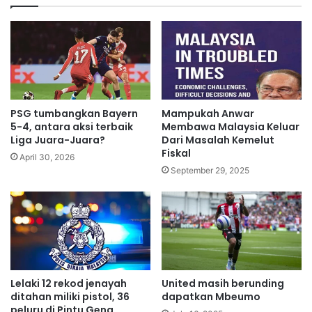
s
d
o
a
k
p
u
n
s
u
d
PSG tumbangkan Bayern
Mampukah Anwar
a
5-4, antara aksi terbaik
Membawa Malaysia Keluar
h
Liga Juara-Juara?
Dari Masalah Kemelut
Fiskal
c
April 30, 2026
u
September 29, 2025
k
u
p
Lelaki 12 rekod jenayah
United masih berunding
ditahan miliki pistol, 36
dapatkan Mbeumo
peluru di Pintu Geng