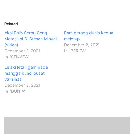
Related
Aksi Polis Serbu Geng
Bom perang dunia kedua
Motosikal Di Stesen Minyak
meletup
(video)
December 2, 2021
December 2, 2021
In "BERITA"
In "SEMASA"
Lelaki letak gam pada
mangga kunci pusat
vaksinasi
December 3, 2021
In "DUNIA"
S
e
m