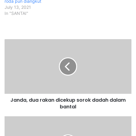
roda pun diangkut
July 13, 2021
In "SANTAI"
J
a
n
d
a
,
d
u
a
Janda, dua rakan dicekup sorok dadah dalam
r
bantal
a
k
a
5
n
M
d
a