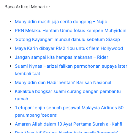
Baca Artikel Menarik :
Muhyiddin masih jaja cerita dongeng – Najib
PRN Melaka: Hentam Umno fokus kempen Muhyiddin
‘Sotong Kayangan’ muncul dahulu sebelum Siakap
Maya Karin dibayar RM2 ribu untuk filem Hollywood
Jangan sampai kita hempas makanan – Rider
Suami Nynaa Harizal failkan permohonan supaya isteri
kembali taat
Muhyiddin dan Hadi ‘hentam’ Barisan Nasional
Kakaktua bongkar suami curang dengan pembantu
rumah
‘Letupan’ enjin sebuah pesawat Malaysia Airlines 50
penumpang ‘cedera’
Amaran Allah dalam 10 Ayat Pertama Surah al-Kahfi
Dah Masuk 5 Series, Nasha Aziz masih ‘bergetah’