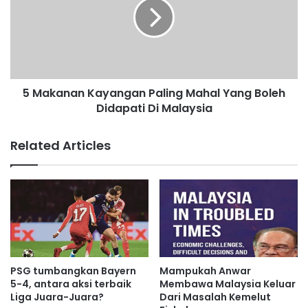
i
k
c
a
e
n
k
a
u
n
p
K
s
5 Makanan Kayangan Paling Mahal Yang Boleh
a
o
Didapati Di Malaysia
y
r
a
o
n
Related Articles
k
g
d
a
a
n
d
P
a
a
h
l
d
i
a
n
l
g
PSG tumbangkan Bayern
Mampukah Anwar
a
M
5-4, antara aksi terbaik
Membawa Malaysia Keluar
m
a
Liga Juara-Juara?
Dari Masalah Kemelut
b