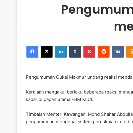
Pengumuma
me
Facebook
X
LinkedIn
Tumblr
Pinterest
Reddit
VKontakte
Pengumuman Cukai Makmur undang reaksi menda
Kerajaan mengakui berlaku beberapa reaksi men
kadar di papan utama FBM KLCI.
Timbalan Menteri Kewangan, Mohd Shahar Abdulla
pengumuman mengenai sistem percukaian itu dibu