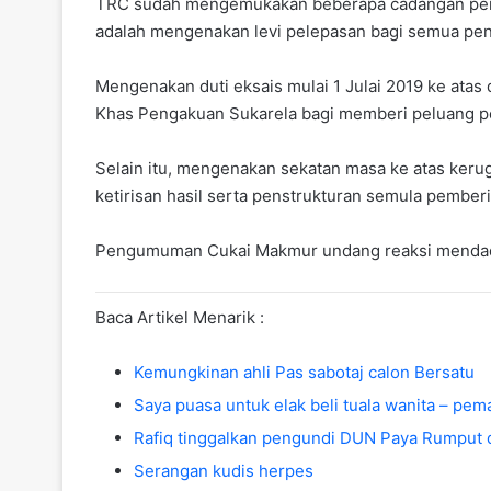
TRC sudah mengemukakan beberapa cadangan pemba
adalah mengenakan levi pelepasan bagi semua penum
Mengenakan duti eksais mulai 1 Julai 2019 ke at
Khas Pengakuan Sukarela bagi memberi peluang pem
Selain itu, mengenakan sekatan masa ke atas kerug
ketirisan hasil serta penstrukturan semula pember
Pengumuman Cukai Makmur undang reaksi menda
Baca Artikel Menarik :
Kemungkinan ahli Pas sabotaj calon Bersatu
Saya puasa untuk elak beli tuala wanita – pema
Rafiq tinggalkan pengundi DUN Paya Rumput 
Serangan kudis herpes