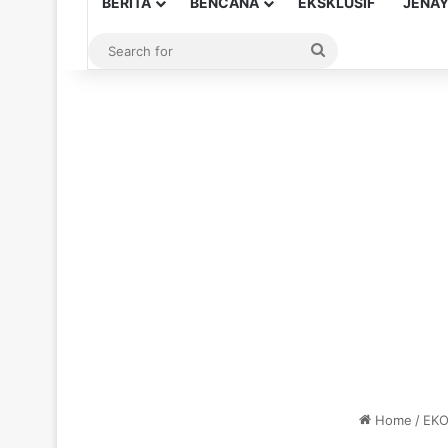
BERITA
BENCANA
EKSKLUSIF
JENA
Search
for
Home
/
EK