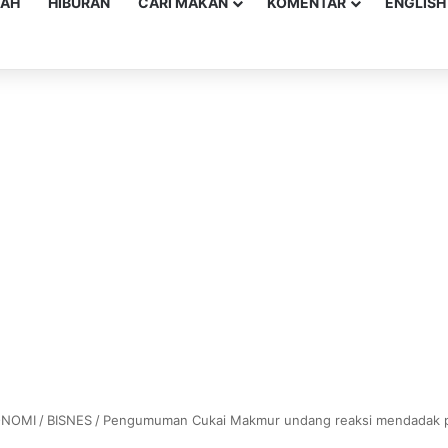
YAH
HIBURAN
CARI MAKAN
KOMENTAR
ENGLISH
ONOMI
/
BISNES
/
Pengumuman Cukai Makmur undang reaksi mendadak 