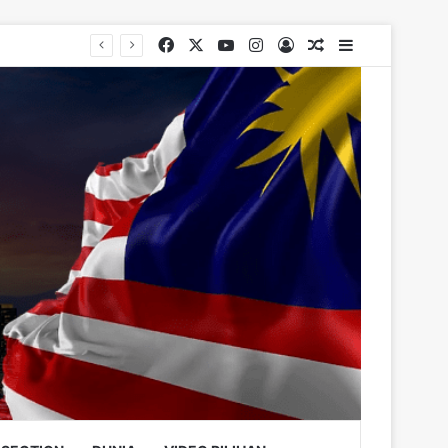
Facebook
X
YouTube
Instagram
Log In
Random Article
Sidebar