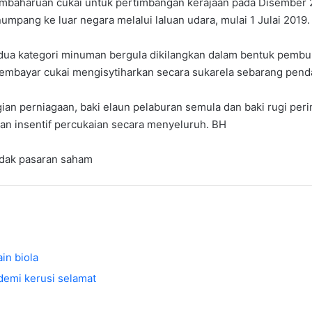
haruan cukai untuk pertimbangan kerajaan pada Disember 20
pang ke luar negara melalui laluan udara, mulai 1 Julai 2019.
as dua kategori minuman bergula dikilangkan dalam bentuk pem
bayar cukai mengisytiharkan secara sukarela sebarang pendapa
ian perniagaan, baki elaun pelaburan semula dan baki rugi peri
ian insentif percukaian secara menyeluruh. BH
dak pasaran saham
in biola
demi kerusi selamat