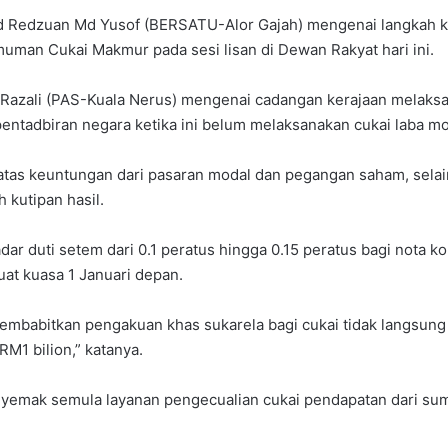
d Redzuan Md Yusof (BERSATU-Alor Gajah) mengenai langkah 
man Cukai Makmur pada sesi lisan di Dewan Rakyat hari ini.
azali (PAS-Kuala Nerus) mengenai cadangan kerajaan melaksan
entadbiran negara ketika ini belum melaksanakan cukai laba m
 atas keuntungan dari pasaran modal dan pegangan saham, sela
utipan hasil.
ar duti setem dari 0.1 peratus hingga 0.15 peratus bagi nota ko
at kuasa 1 Januari depan.
mbabitkan pengakuan khas sukarela bagi cukai tidak langsung s
M1 bilion,” katanya.
nyemak semula layanan pengecualian cukai pendapatan dari sumb