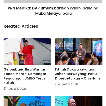
g
a
g
PRN Melaka: DAP umum barisan calon, pancing
:
a
'Muka Melayu' baru
D
n
A
b
P
Related Articles
i
u
d
m
a
u
s
m
s
b
e
a
m
r
u
i
l
s
Gelombang Biru Warnai
Fitnah Dakwa Kerajaan
a
a
Tanah Merah, Semangat
Johor ‘Berwayang’ Perlu
j
n
Perjuangan UMNO Terus
Diperbetulkan – Onn Hafiz
a
Kukuh
c
August 8, 2026
w
a
August 8, 2026
a
l
p
o
a
n