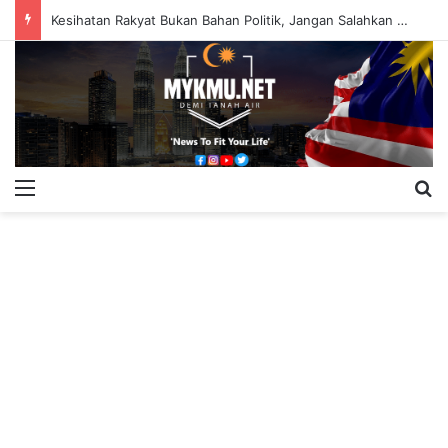
Kesihatan Rakyat Bukan Bahan Politik, Jangan Salahkan Onn Hafiz – Haslinda Salleh
Menu
S