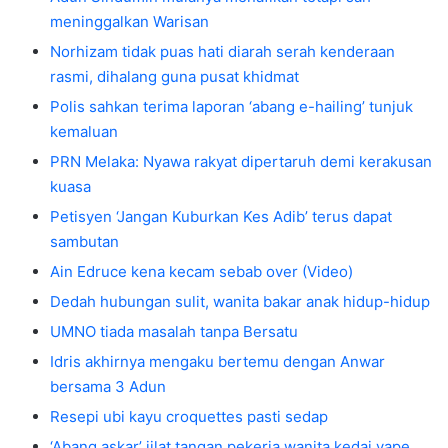
meninggalkan Warisan
Norhizam tidak puas hati diarah serah kenderaan
rasmi, dihalang guna pusat khidmat
Polis sahkan terima laporan ‘abang e-hailing’ tunjuk
kemaluan
PRN Melaka: Nyawa rakyat dipertaruh demi kerakusan
kuasa
Petisyen ‘Jangan Kuburkan Kes Adib’ terus dapat
sambutan
Ain Edruce kena kecam sebab over (Video)
Dedah hubungan sulit, wanita bakar anak hidup-hidup
UMNO tiada masalah tanpa Bersatu
Idris akhirnya mengaku bertemu dengan Anwar
bersama 3 Adun
Resepi ubi kayu croquettes pasti sedap
‘Abang askar’ jilat tangan pekerja wanita kedai vape