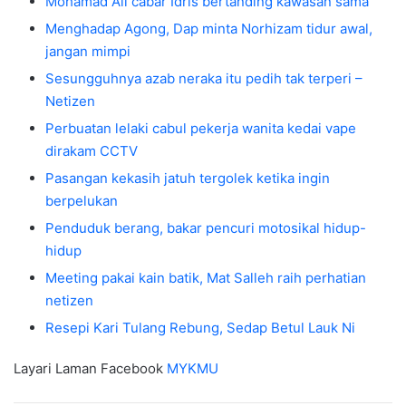
Mohamad Ali cabar Idris bertanding kawasan sama
Menghadap Agong, Dap minta Norhizam tidur awal,
jangan mimpi
Sesungguhnya azab neraka itu pedih tak terperi –
Netizen
Perbuatan lelaki cabul pekerja wanita kedai vape
dirakam CCTV
Pasangan kekasih jatuh tergolek ketika ingin
berpelukan
Penduduk berang, bakar pencuri motosikal hidup-
hidup
Meeting pakai kain batik, Mat Salleh raih perhatian
netizen
Resepi Kari Tulang Rebung, Sedap Betul Lauk Ni
Layari Laman Facebook
MYKMU