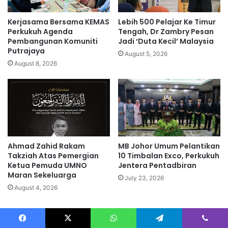
a
a
r
m
Kerjasama Bersama KEMAS
Lebih 500 Pelajar Ke Timur
a
p
Perkukuh Agenda
Tengah, Dr Zambry Pesan
T
u
Pembangunan Komuniti
Jadi ‘Duta Kecil’ Malaysia
e
Putrajaya
n
August 5, 2026
r
g
August 8, 2026
b
O
u
r
k
a
a
n
I
g
n
A
s
s
Ahmad Zahid Rakam
MB Johor Umum Pelantikan
i
l
Takziah Atas Pemergian
10 Timbalan Exco, Perkukuh
d
i
Ketua Pemuda UMNO
Jentera Pentadbiran
e
D
Maran Sekeluarga
n
July 23, 2026
i
August 4, 2026
L
s
a
y
y
o
a
r