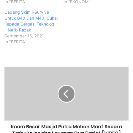
In "BERITA"
In "EKONOMI"
Cadang Skim i-Survive
Untuk B40 Dan M40, Cukai
Kepada Gergasi Teknologi
– Najib Razak
September 16, 2021
In "BERITA"
I
m
a
m
B
e
s
a
r
Imam Besar Masjid Putra Mohon Maaf Secara
M
a