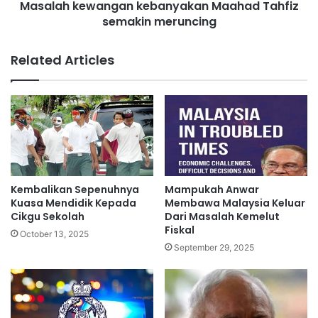
l
Masalah kewangan kebanyakan Maahad Tahfiz
w
u
semakin meruncing
a
a
n
r
g
Related Articles
g
a
a
n
M
k
a
e
l
b
a
a
y
n
s
y
i
a
Kembalikan Sepenuhnya
Mampukah Anwar
a
k
Kuasa Mendidik Kepada
Membawa Malaysia Keluar
#
a
Cikgu Sekolah
Dari Masalah Kemelut
Q
Fiskal
n
October 13, 2025
u
M
September 29, 2025
r
a
a
a
n
h
H
a
o