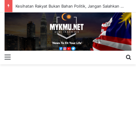
Kesihatan Rakyat Bukan Bahan Politik, Jangan Salahkan Onn Hafiz – Haslinda Salleh
Menu
S