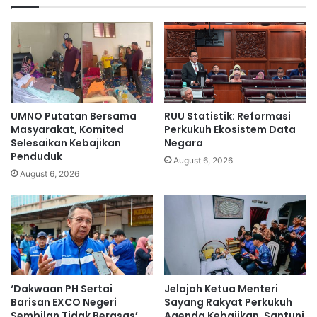
n
o
k
r
e
t
p
s
a
m
d
i
a
n
i
i
UMNO Putatan Bersama
RUU Statistik: Reformasi
s
s
Masyarakat, Komited
Perkukuh Ekosistem Data
u
t
Selesaikan Kebajikan
Negara
b
Penduduk
e
August 6, 2026
e
r
August 6, 2026
r
’
k
s
a
p
i
o
t
s
a
t
n
,
‘Dakwaan PH Sertai
Jelajah Ketua Menteri
p
v
Barisan EXCO Negeri
Sayang Rakyat Perkukuh
a
e
Sembilan Tidak Berasas’
Agenda Kebajikan, Santuni