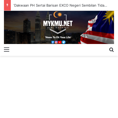
‘Dakwaan PH Sertai Barisan EXCO Negeri Sembilan Tidak Berasas’
Menu
S