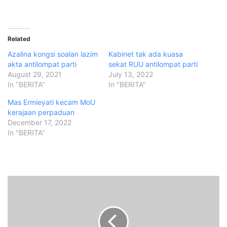
Related
Azalina kongsi soalan lazim
Kabinet tak ada kuasa
akta antilompat parti
sekat RUU antilompat parti
August 29, 2021
July 13, 2022
In "BERITA"
In "BERITA"
Mas Ermieyati kecam MoU
kerajaan perpaduan
December 17, 2022
In "BERITA"
M
M
A
h
a