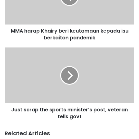
r
a
p
K
MMA harap Khairy beri keutamaan kepada isu
h
berkaitan pandemik
a
i
r
J
y
u
b
s
e
t
r
s
i
c
k
r
e
a
u
p
t
Just scrap the sports minister’s post, veteran
t
a
tells govt
h
m
e
a
s
Related Articles
a
p