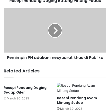
Resepi Rendang Daging Batang Pinang Pedas
d
a
n
P
g
e
D
m
a
i
g
m
i
p
n
i
g
n
B
P
Pemimpin PN adakan mesyuarat khas di Publika
a
N
t
a
a
d
Related Articles
n
a
g
k
P
a
Resepi Rendang Daging
i
n
Sedap Giler
n
m
Resepi Rendang Ayam
a
e
March 30, 2025
Minang Sedap
n
s
g
y
March 30, 2025