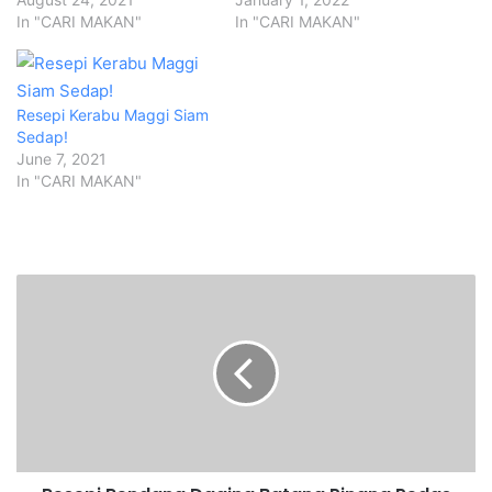
In "CARI MAKAN"
In "CARI MAKAN"
Resepi Kerabu Maggi Siam
Sedap!
June 7, 2021
In "CARI MAKAN"
R
e
s
e
p
i
R
e
n