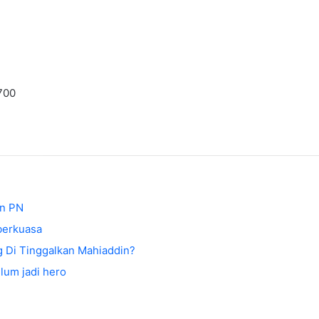
700
an PN
berkuasa
Di Tinggalkan Mahiaddin?
lum jadi hero