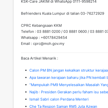
KSK-Care JAKIM di WhatsApp 0111-9598214
Befrienders Kuala Lumpur di talian 03-76272929
CPRC Kebangsaan KKM
Telefon : 03 8881 0200 / 03 8881 0600 / 03 8881 0
Whatsapp : +60178429454
Email :
cprc@moh.gov.my
Baca Artikel Menarik :
Calon PM BN jangan kekalkan struktur keraja
Apa tawaran kerajaan baharu jika PN kembali 
“Mampukah PM9 Menyelesaikan Masalah Yang 
Najib : Presiden Gerakan perlu faham isu sebe
Ismail Sabri calon Perdana Menteri
Che Ta Respon Saman RM5 Juta Azwan