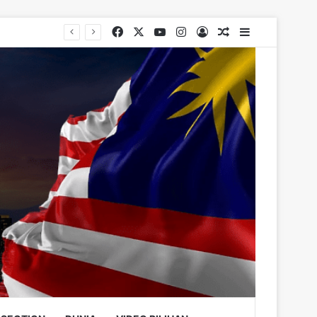
Facebook
X
YouTube
Instagram
Log In
Random Article
Sidebar