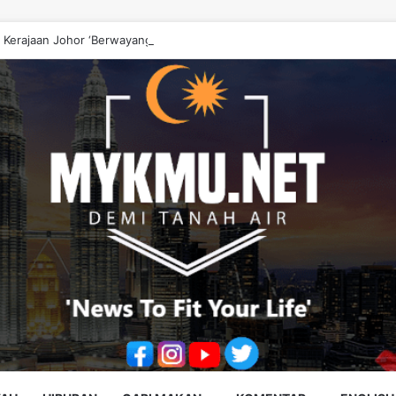
 Kerajaan Johor ‘Berwayang’ Perlu Diperbetulkan – Onn Hafiz