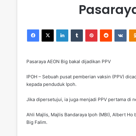
Pasaraya
Facebook
X
LinkedIn
Tumblr
Pinterest
Reddit
VKontakte
Pasaraya AEON Big bakal dijadikan PPV
IPOH – Sebuah pusat pemberian vaksin (PPV) dicad
kepada penduduk Ipoh.
Jika dipersetujui, ia juga menjadi PPV pertama di n
Ahli Majlis, Majlis Bandaraya Ipoh (MBI), Albert 
Big Falim.