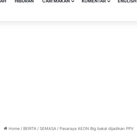
YAH
HIBURAN
CARI MAKAN
KOMENTAR
ENGLISH
Home
/
BERITA
/
SEMASA
/
Pasaraya AEON Big bakal dijadikan PPV