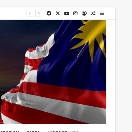
Facebook
X
YouTube
Instagram
Log In
Random Article
Sidebar