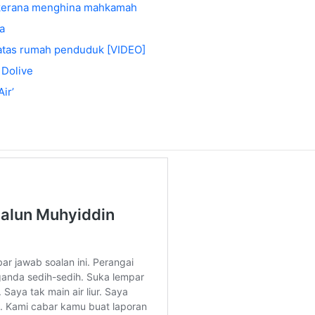
l kerana menghina mahkamah
a
 atas rumah penduduk [VIDEO]
 Dolive
ir’