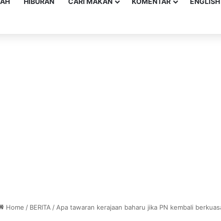
YAH
HIBURAN
CARI MAKAN
KOMENTAR
ENGLISH
Home
/
BERITA
/
Apa tawaran kerajaan baharu jika PN kembali berkuas