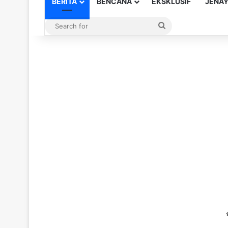
BERITA
BENCANA
EKSKLUSIF
JENA
Search
for