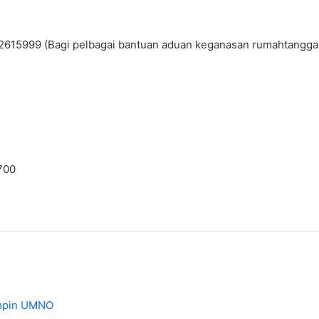
9-2615999 (Bagi pelbagai bantuan aduan keganasan rumahtangga 
700
impin UMNO