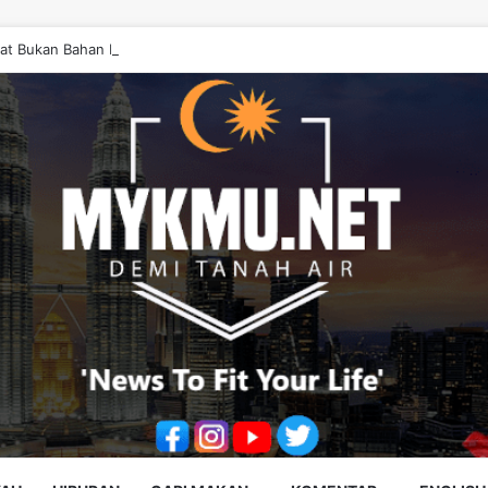
at Bukan Bahan Politik, Jangan Salahkan Onn Hafiz – Haslinda Salleh