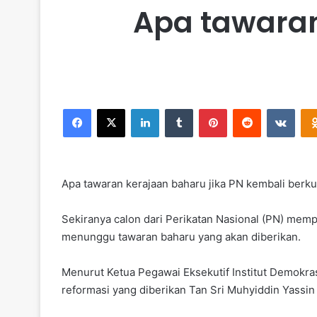
Apa tawaran
Facebook
X
LinkedIn
Tumblr
Pinterest
Reddit
VKontakte
Apa tawaran kerajaan baharu jika PN kembali berkua
Sekiranya calon dari Perikatan Nasional (PN) memp
menunggu tawaran baharu yang akan diberikan.
Menurut Ketua Pegawai Eksekutif Institut Demokras
reformasi yang diberikan Tan Sri Muhyiddin Yassi