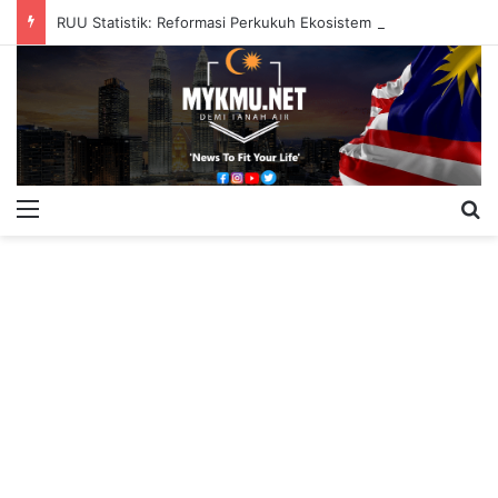
RUU Statistik: Reformasi Perkukuh Ekosistem Data Negara
Menu
S