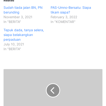
Related
Sudah tiada jalan BN, PN
PAS-Umno-Bersatu: Siapa
berunding
tikam siapa?
November 3, 2021
February 3, 2022
In "BERITA"
In "KOMENTAR"
Tepuk dada, tanya selera,
siapa belakangkan
perpaduan
July 10, 2021
In "BERITA"
T
M
J
S
e
r
u