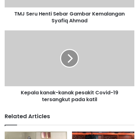
H
e
TMJ Seru Henti Sebar Gambar Kemalangan
n
Syafiq Ahmad
t
i
S
K
e
e
b
p
a
a
r
l
G
a
a
k
m
a
b
n
a
Kepala kanak-kanak pesakit Covid-19
a
r
tersangkut pada katil
k
K
-
e
k
Related Articles
m
a
a
n
l
a
a
k