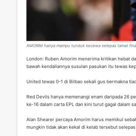
AMORIM hanya mampu tunduk kecewa selepas tamat final
London: Ruben Amorim menerima kritikan hebat dari
bawah kendaliannya susulan pasukan itu tewas kep
United tewas 0-1 di Bilbao sekali gus bermakna tia
Red Devils hanya memenangi enam daripada 26 per
ke-16 dalam carta EPL dan kini turut gagal dalam s
Alan Shearer percaya Amorim harus memikul sebaha
mungkin tidak akan kekal di kelab tersebut selepa