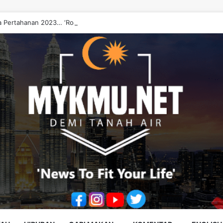
 Pertahanan 2023… ‘Roadmap’ Perkukuh Hubungan Malaysia-Vietnam