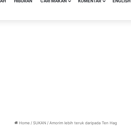
YAH
HIBURAN
CARI MAKAN
KOMENTAR
ENGLISH
Home
/
SUKAN
/
Amorim lebih teruk daripada Ten Hag