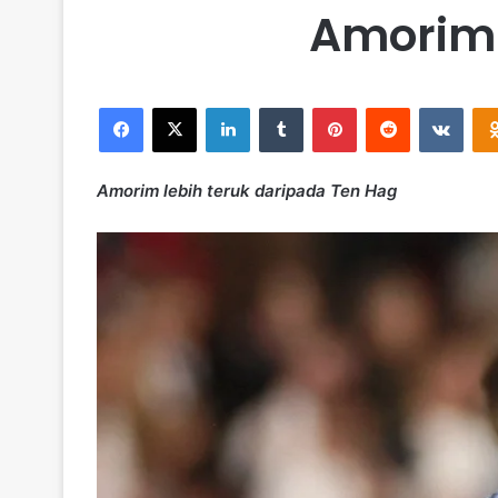
Amorim 
Facebook
X
LinkedIn
Tumblr
Pinterest
Reddit
VKontakte
Amorim lebih teruk daripada Ten Hag