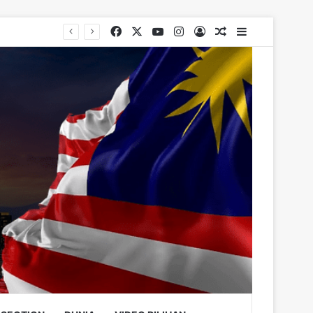
Facebook
X
YouTube
Instagram
Log In
Random Article
Sidebar