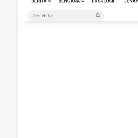
BERITA
BENCANA
EKSKLUSIF
JENA
Search
for