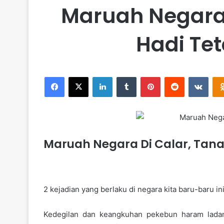
Maruah Negara 
Hadi Tet
Facebook
X
LinkedIn
Tumblr
Pinterest
Reddit
VKontakte
Maruah Negara Di Calar, Tanah
2 kejadian yang berlaku di negara kita baru-baru
Kedegilan dan keangkuhan pekebun haram ladan