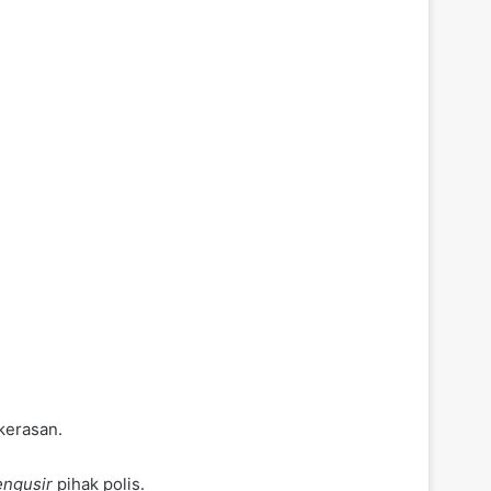
kerasan.
ngusir
pihak polis.