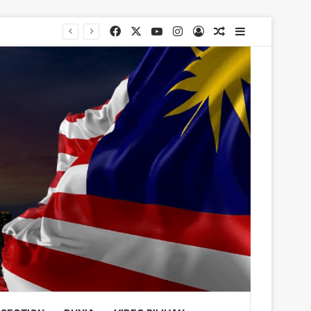
Facebook
X
YouTube
Instagram
Log In
Random Article
Sidebar