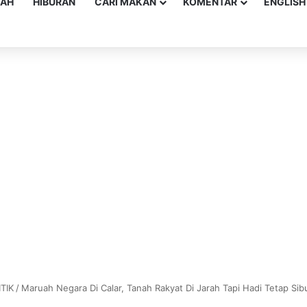
YAH
HIBURAN
CARI MAKAN
KOMENTAR
ENGLISH
TIK
/
Maruah Negara Di Calar, Tanah Rakyat Di Jarah Tapi Hadi Tetap Sib