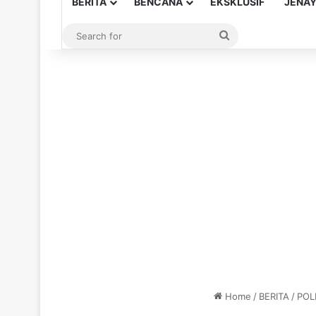
BERITA
BENCANA
EKSKLUSIF
JENA
Search
for
Home
/
BERITA
/
POLI