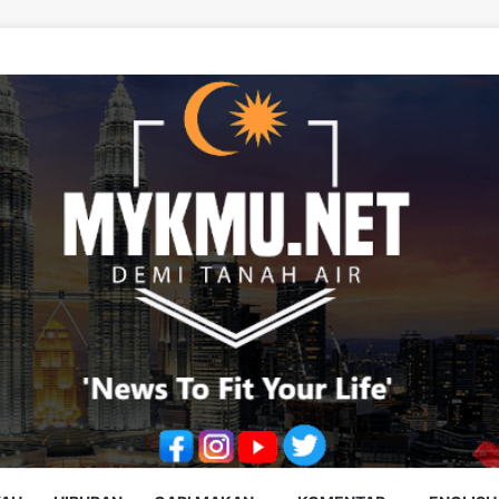
uara Demi Pesakit, Jangan Diputarbelitkan – Hasrunizah