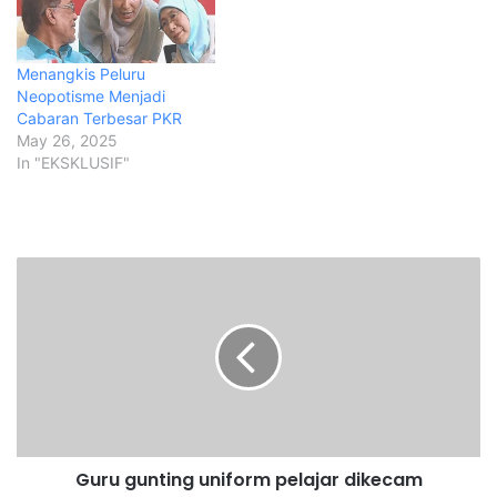
Menangkis Peluru
Neopotisme Menjadi
Cabaran Terbesar PKR
May 26, 2025
In "EKSKLUSIF"
G
u
r
u
g
u
n
t
i
Guru gunting uniform pelajar dikecam
n