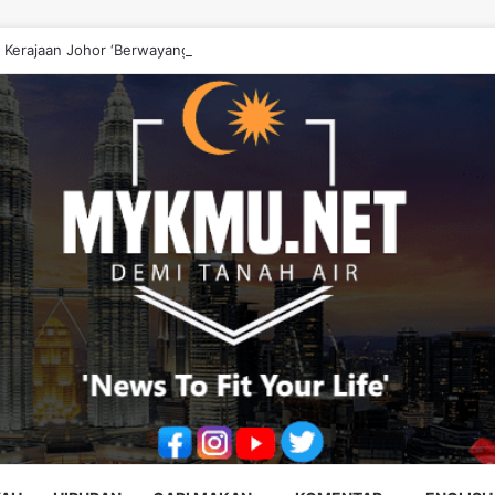
 Kerajaan Johor ‘Berwayang’ Perlu Diperbetulkan – Onn Hafiz