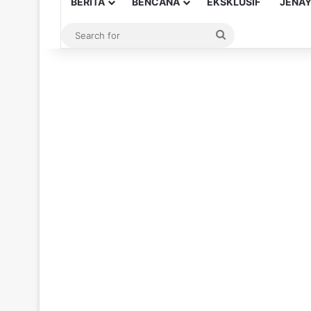
BERITA
BENCANA
EKSKLUSIF
JENA
Search
for