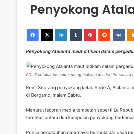
Penyokong Atal
Facebook
X
LinkedIn
Tumblr
Pinterest
Reddit
VKontakte
Penyokong Atalanta maut ditikam dalam pergad
POLIS setakat ini belum mengesahkan insiden itu secara
Rom: Seorang penyokong kelab Serie A, Atalanta m
di Bergamo, malam Sabtu.
Menurut laporan media tempatan seperti La Repubbl
tercetus antara dua kumpulan penyokong berkenaa
Punca pergaduhan dipercayai bermula daripada pe