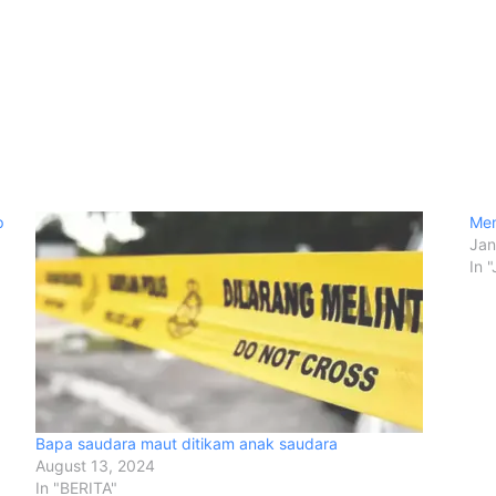
p
Men
Jan
In 
Bapa saudara maut ditikam anak saudara
August 13, 2024
In "BERITA"