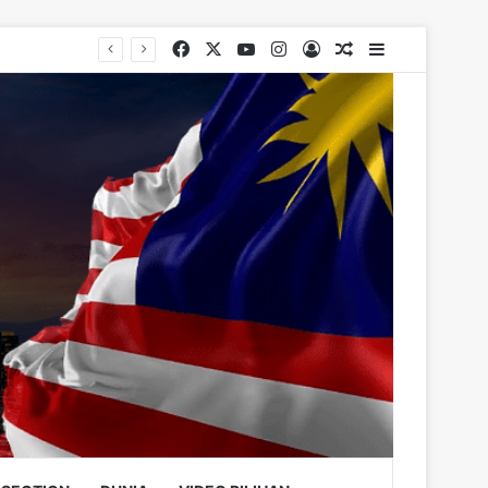
Facebook
X
YouTube
Instagram
Log In
Random Article
Sidebar