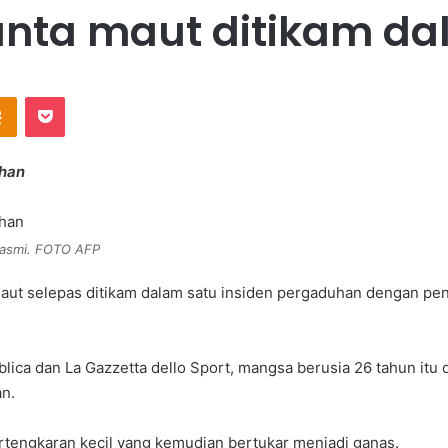
anta maut ditikam d
Odnoklassniki
Pocket
uhan
 rasmi. FOTO AFP
aut selepas ditikam dalam satu insiden pergaduhan dengan pen
ica dan La Gazzetta dello Sport, mangsa berusia 26 tahun itu 
n.
rtengkaran kecil yang kemudian bertukar menjadi ganas.