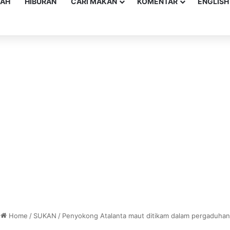
YAH
HIBURAN
CARI MAKAN
KOMENTAR
ENGLISH
Home
/
SUKAN
/
Penyokong Atalanta maut ditikam dalam pergaduhan