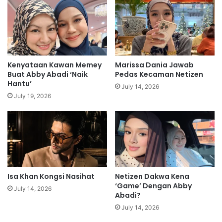
a
b
t
a
a
t
s
r
j
i
a
b
Kenyataan Kawan Memey
Marissa Dania Jawab
l
u
Buat Abby Abadi ‘Naik
Pedas Kecaman Netizen
a
t
Hantu’
July 14, 2026
n
d
July 19, 2026
,
i
b
H
a
u
p
l
a
u
r
S
a
e
y
Isa Khan Kongsi Nasihat
Netizen Dakwa Kena
l
‘Game’ Dengan Abby
u
a
July 14, 2026
Abadi?
d
n
a
g
July 14, 2026
p
o