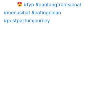
Care.
#fyp
#pantangtradisional
#menusihat
#eatingclean
#postpartumjourney