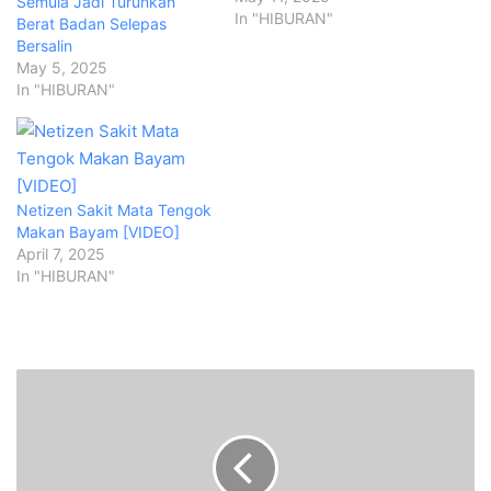
Semula Jadi Turunkan
In "HIBURAN"
Berat Badan Selepas
Bersalin
May 5, 2025
In "HIBURAN"
Netizen Sakit Mata Tengok
Makan Bayam [VIDEO]
April 7, 2025
In "HIBURAN"
A
n
a
k
c