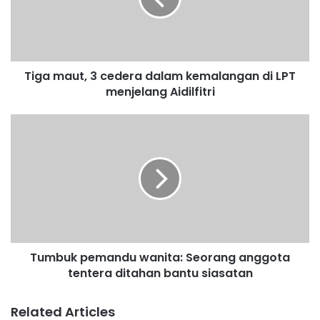
m
a
u
t
,
Tiga maut, 3 cedera dalam kemalangan di LPT
3
menjelang Aidilfitri
c
e
d
T
e
u
r
m
a
b
d
u
a
k
l
p
a
e
m
m
k
Tumbuk pemandu wanita: Seorang anggota
a
e
tentera ditahan bantu siasatan
n
m
d
a
u
Related Articles
l
w