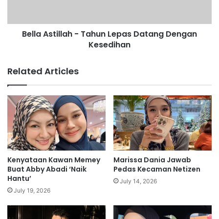
n
s
d
t
a
i
n
Bella Astillah - Tahun Lepas Datang Dengan
l
g
Kesedihan
l
S
a
t
h
Related Articles
a
-
t
T
u
a
s
h
P
u
u
n
n
L
S
e
e
p
Kenyataan Kawan Memey
Marissa Dania Jawab
b
a
Buat Abby Abadi ‘Naik
Pedas Kecaman Netizen
a
s
Hantu’
July 14, 2026
b
D
July 19, 2026
T
a
u
t
S
a