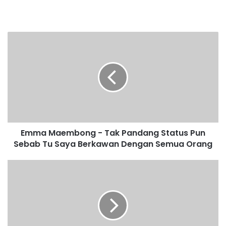
E
m
m
a
M
a
e
m
b
Emma Maembong - Tak Pandang Status Pun
o
Sebab Tu Saya Berkawan Dengan Semua Orang
n
g
-
B
T
e
a
l
k
l
P
a
a
A