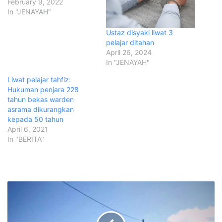
February 9, 2022
In "JENAYAH"
Ustaz disyaki liwat 3
pelajar ditahan
April 26, 2024
In "JENAYAH"
Liwat pelajar tahfiz:
Hukuman penjara 228
tahun bekas warden
asrama dikurangkan
kepada 50 tahun
April 6, 2021
In "BERITA"
P
e
n
d