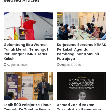
Related Articles
g
L
s
o
e
w
r
i
i
a
u
l
s
a
d
h
i
'
Gelombang Biru Warnai
Kerjasama Bersama KEMAS
M
b
Tanah Merah, Semangat
Perkukuh Agenda
a
a
Perjuangan UMNO Terus
Pembangunan Komuniti
l
Kukuh
Putrajaya
y
a
a
August 8, 2026
August 8, 2026
y
n
s
g
i
a
a
n
'
N
a
Lebih 500 Pelajar Ke Timur
Ahmad Zahid Rakam
j
Tengah, Dr Zambry Pesan
Takziah Atas Pemergian
i