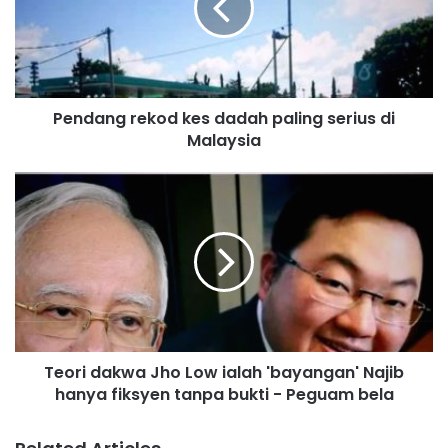
a
n
g
r
e
Pendang rekod kes dadah paling serius di
k
Malaysia
o
d
k
T
e
e
s
o
d
r
a
i
d
d
a
a
h
k
p
w
a
Teori dakwa Jho Low ialah 'bayangan' Najib
a
l
hanya fiksyen tanpa bukti - Peguam bela
J
i
h
n
o