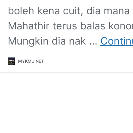
boleh kena cuit, dia man
Mahathir terus balas kono
Mungkin dia nak …
Contin
MYKMU.NET