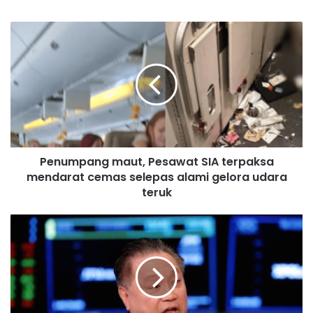
P
e
n
u
m
p
a
n
g
Penumpang maut, Pesawat SIA terpaksa
m
mendarat cemas selepas alami gelora udara
a
u
teruk
t
,
H
P
a
e
r
s
t
a
a
w
w
a
a