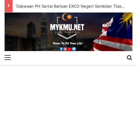
‘Dakwaan PH Sertai Barisan EXCO Negeri Sembilan Tidak Berasas’
Menu
S