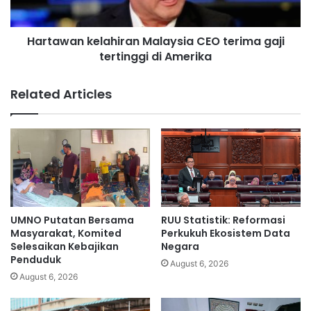
t
n
S
k
I
Hartawan kelahiran Malaysia CEO terima gaji
e
A
tertinggi di Amerika
l
t
a
e
h
Related Articles
r
i
p
r
a
a
k
n
s
M
a
a
m
l
e
a
n
y
UMNO Putatan Bersama
RUU Statistik: Reformasi
d
s
Masyarakat, Komited
Perkukuh Ekosistem Data
a
i
Selesaikan Kebajikan
Negara
r
Penduduk
a
August 6, 2026
a
C
August 6, 2026
t
E
c
O