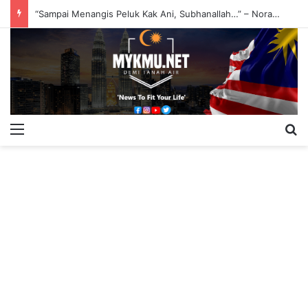
“Sampai Menangis Peluk Kak Ani, Subhanallah…” – Noraniza Idris
Menu
S