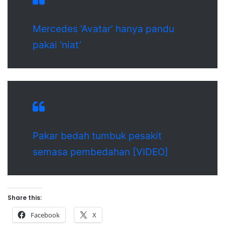
Mercedes ‘Avatar’ hanya pandu
pakai ‘niat’
Pakar bedah tumbuk pesakit
semasa pembedahan [VIDEO]
Share this:
Facebook
X