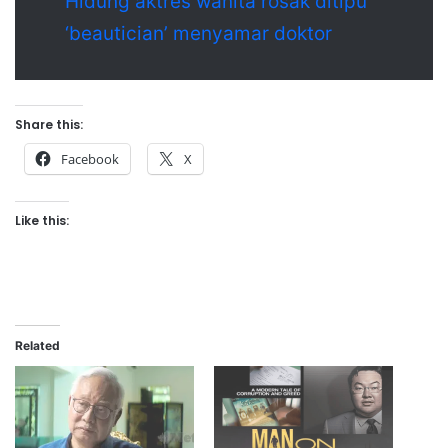
Hidung aktres wanita rosak ditipu
‘beautician’ menyamar doktor
Share this:
Facebook
X
Like this:
Related