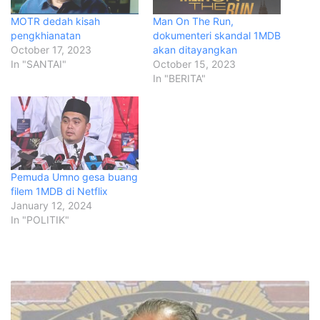
MOTR dedah kisah
Man On The Run,
pengkhianatan
dokumenteri skandal 1MDB
October 17, 2023
akan ditayangkan
In "SANTAI"
October 15, 2023
In "BERITA"
Pemuda Umno gesa buang
filem 1MDB di Netflix
January 12, 2024
In "POLITIK"
S
a
i