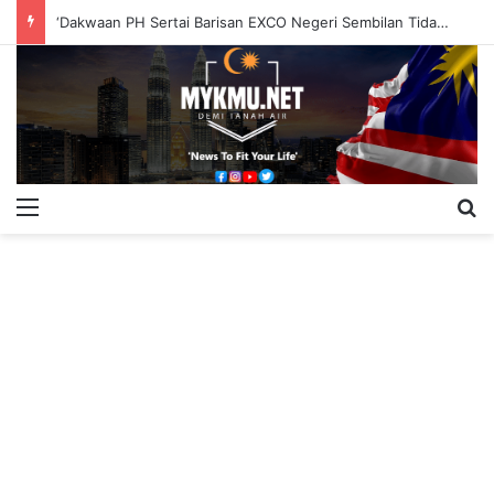
‘Dakwaan PH Sertai Barisan EXCO Negeri Sembilan Tidak Berasas’
Menu
S