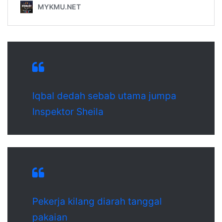
Iqbal dedah sebab utama jumpa
Inspektor Sheila
Pekerja kilang diarah tanggal
pakaian