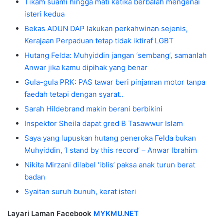
Tikam suami hingga mati ketika berbalah mengenai
isteri kedua
Bekas ADUN DAP lakukan perkahwinan sejenis,
Kerajaan Perpaduan tetap tidak iktiraf LGBT
Hutang Felda: Muhyiddin jangan ‘sembang’, samanlah
Anwar jika kamu dipihak yang benar
Gula-gula PRK: PAS tawar beri pinjaman motor tanpa
faedah tetapi dengan syarat..
Sarah Hildebrand makin berani berbikini
Inspektor Sheila dapat gred B Tasawwur Islam
Saya yang lupuskan hutang peneroka Felda bukan
Muhyiddin, ‘I stand by this record’ – Anwar Ibrahim
Nikita Mirzani dilabel ‘iblis’ paksa anak turun berat
badan
Syaitan suruh bunuh, kerat isteri
Layari Laman Facebook
MYKMU.NET