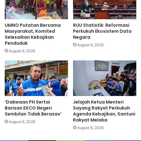
k
a
b
d
i
UMNO Putatan Bersama
RUU Statistik: Reformasi
k
Masyarakat, Komited
Perkukuh Ekosistem Data
e
Selesaikan Kebajikan
Negara
Penduduk
b
August 6, 2026
u
August 6, 2026
m
i
d
i
L
o
n
‘Dakwaan PH Sertai
Jelajah Ketua Menteri
d
Barisan EXCO Negeri
Sayang Rakyat Perkukuh
o
Sembilan Tidak Berasas’
Agenda Kebajikan, Santuni
n
Rakyat Melaka
August 6, 2026
August 6, 2026