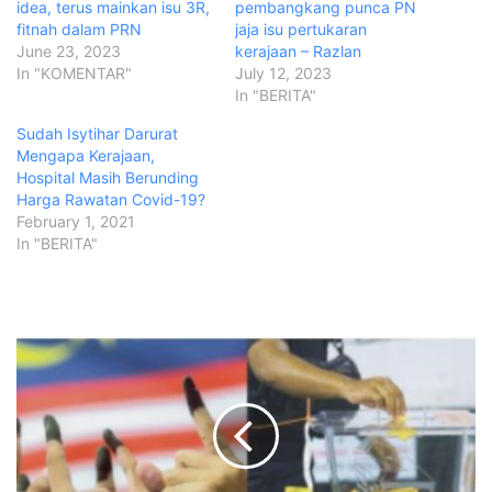
idea, terus mainkan isu 3R,
pembangkang punca PN
fitnah dalam PRN
jaja isu pertukaran
June 23, 2023
kerajaan – Razlan
In "KOMENTAR"
July 12, 2023
In "BERITA"
Sudah Isytihar Darurat
Mengapa Kerajaan,
Hospital Masih Berunding
Harga Rawatan Covid-19?
February 1, 2021
In "BERITA"
K
i
t
a
t
e
r