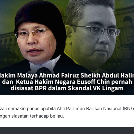
li semakin panas apabila Ahli Parlimen Barisan Nasional (BN)
ngan siasatan terhadap beliau.