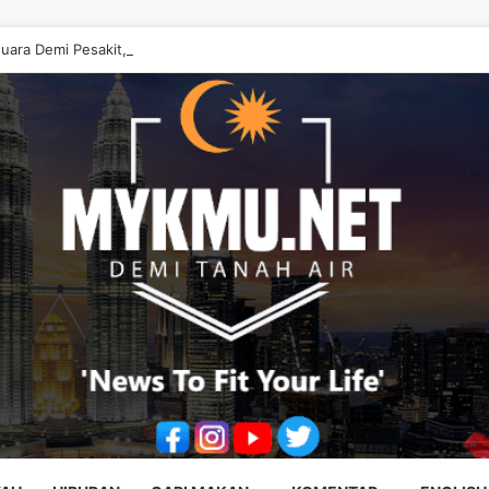
uara Demi Pesakit, Jangan Diputarbelitkan – Hasrunizah