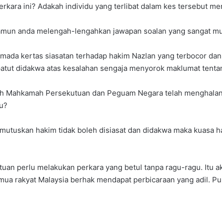
kara ini? Adakah individu yang terlibat dalam kes tersebut m
mun anda melengah-lengahkan jawapan soalan yang sangat m
a kertas siasatan terhadap hakim Nazlan yang terbocor dan tul
atut didakwa atas kesalahan sengaja menyorok maklumat tentang
dakah Mahkamah Persekutuan dan Peguam Negara telah mengha
u?
uskan hakim tidak boleh disiasat dan didakwa maka kuasa ha
uan perlu melakukan perkara yang betul tanpa ragu-ragu. It
ua rakyat Malaysia berhak mendapat perbicaraan yang adil. P