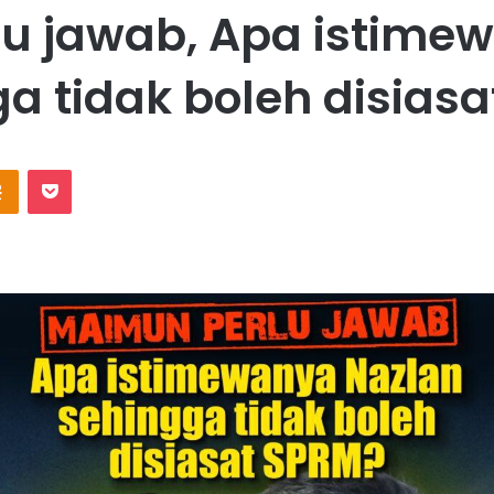
u jawab, Apa istime
a tidak boleh disias
Odnoklassniki
Pocket