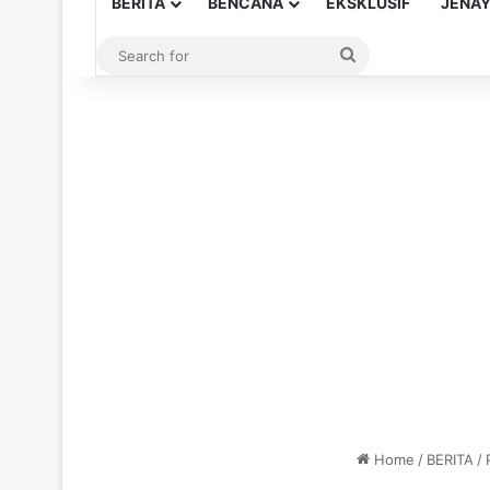
BERITA
BENCANA
EKSKLUSIF
JENA
Search
for
Home
/
BERITA
/