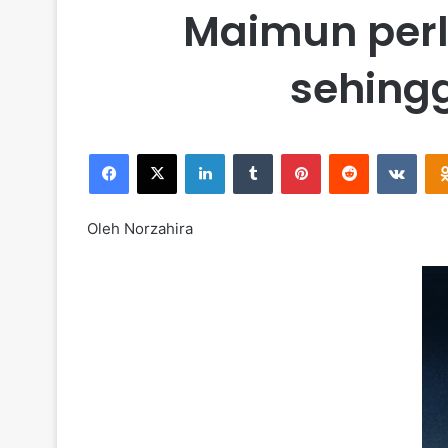
Maimun perl
sehingg
Facebook
X
LinkedIn
Tumblr
Pinterest
Reddit
VKontakte
Oleh Norzahira