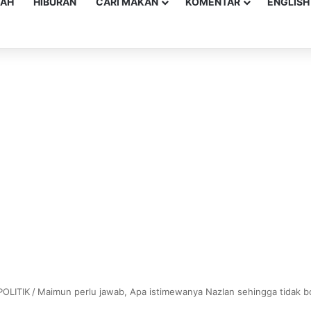
YAH
HIBURAN
CARI MAKAN
KOMENTAR
ENGLISH
POLITIK
/
Maimun perlu jawab, Apa istimewanya Nazlan sehingga tidak b