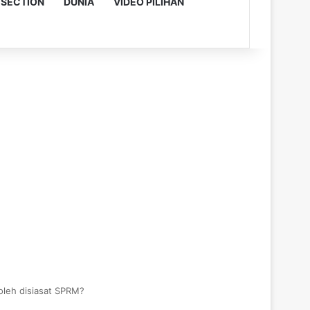
 SECTION
DUNIA
VIDEO PILIHAN
oleh disiasat SPRM?