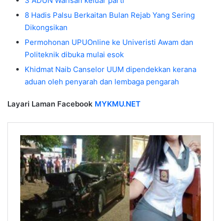
3 ADUN Warisan keluar parti
8 Hadis Palsu Berkaitan Bulan Rejab Yang Sering
Dikongsikan
Permohonan UPUOnline ke Univeristi Awam dan
Politeknik dibuka mulai esok
Khidmat Naib Canselor UUM dipendekkan kerana
aduan oleh penyarah dan lembaga pengarah
Layari Laman Facebook
MYKMU.NET