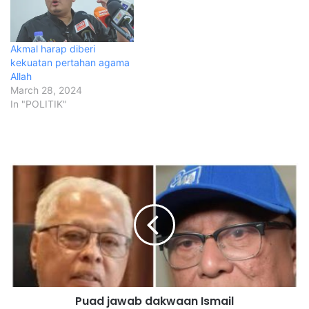
Akmal harap diberi
kekuatan pertahan agama
Allah
March 28, 2024
In "POLITIK"
P
u
a
d
j
a
w
a
b
Puad jawab dakwaan Ismail
d