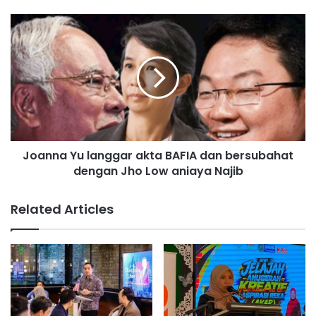
a
k
J
w
o
a
a
a
n
n
n
I
a
s
Y
m
u
a
l
Joanna Yu langgar akta BAFIA dan bersubahat
i
a
l
dengan Jho Low aniaya Najib
n
g
g
Related Articles
a
r
a
k
t
a
B