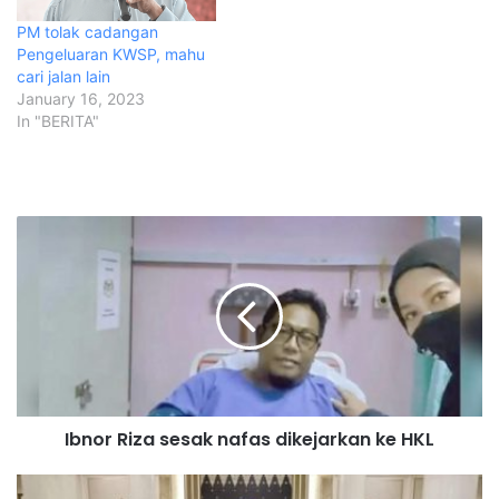
PM tolak cadangan
Pengeluaran KWSP, mahu
cari jalan lain
January 16, 2023
In "BERITA"
I
b
n
o
r
R
i
z
a
Ibnor Riza sesak nafas dikejarkan ke HKL
s
e
s
P