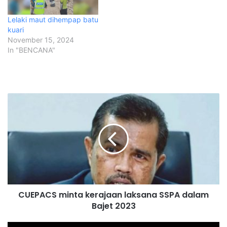
Lelaki maut dihempap batu
kuari
November 15, 2024
In "BENCANA"
C
U
E
P
A
C
S
m
i
CUEPACS minta kerajaan laksana SSPA dalam
n
Bajet 2023
t
a
k
A