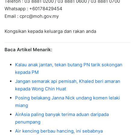
Telefon : 03 8881 0200 / 03 8881 0600 / 03 8881 0700
Whatsapp : +60178429454
Email :
cprc@moh.gov.my
Kongsikan kepada keluarga dan rakan anda
Baca Artikel Menarik:
Kalau anak jantan, tekan butang PN tarik sokongan
kepada PM
Jangan semarak api pemisah, Khaled beri amaran
kepada Wong Chin Huat
Posing belakang Janna Nick undang komen lelaki
miang
AirAsia paling banyak terima aduan daripada
penumpang
Air kencing berbau hancing, ini sebabnya